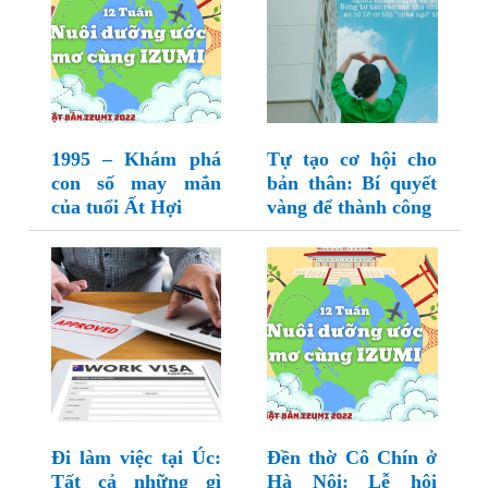
1995 – Khám phá
Tự tạo cơ hội cho
con số may mắn
bản thân: Bí quyết
của tuổi Ất Hợi
vàng để thành công
Đi làm việc tại Úc:
Đền thờ Cô Chín ở
Tất cả những gì
Hà Nội: Lễ hội