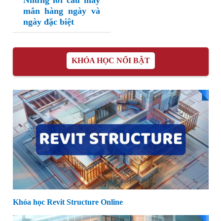
Những lời cầu may
mắn hàng ngày và
ngày đặc biệt
KHÓA HỌC NỔI BẬT
Khóa học Revit Structure Online