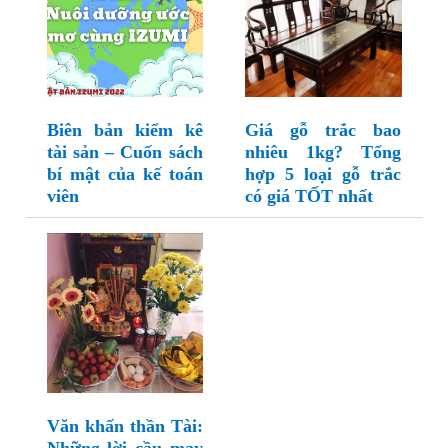
Biên bản kiểm kê
Giá gỗ trắc bao
tài sản – Cuốn sách
nhiêu 1kg? Tổng
bí mật của kế toán
hợp 5 loại gỗ trắc
viên
có giá TỐT nhất
Văn khấn thần Tài: