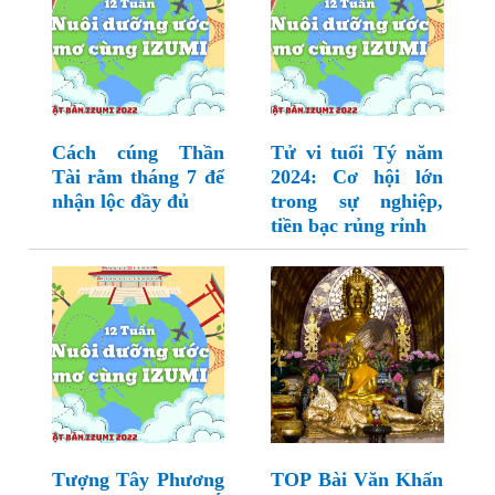
Cách cúng Thần
Tử vi tuổi Tý năm
Tài rằm tháng 7 để
2024: Cơ hội lớn
nhận lộc đầy đủ
trong sự nghiệp,
tiền bạc rủng rỉnh
Tượng Tây Phương
TOP Bài Văn Khấn