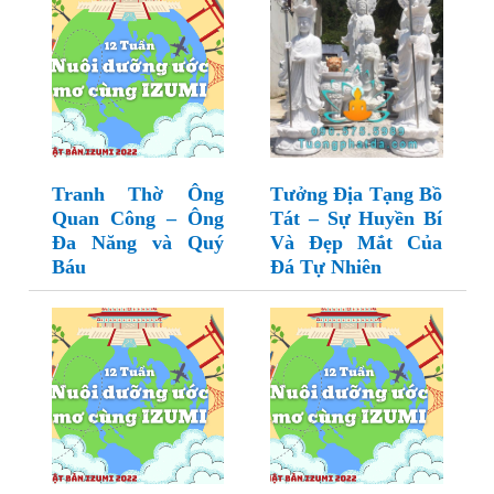
Tranh Thờ Ông
Tưởng Địa Tạng Bồ
Quan Công – Ông
Tát – Sự Huyền Bí
Đa Năng và Quý
Và Đẹp Mắt Của
Báu
Đá Tự Nhiên