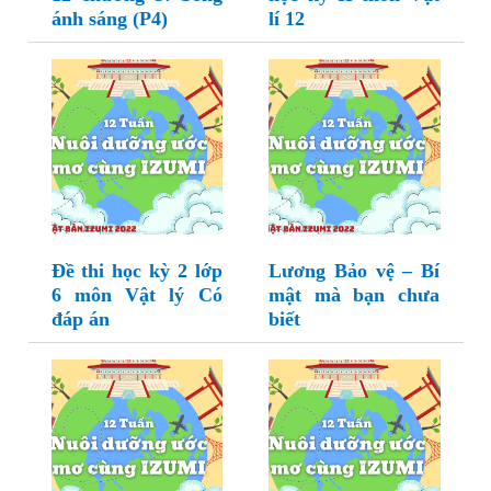
ánh sáng (P4)
lí 12
Đề thi học kỳ 2 lớp
Lương Bảo vệ – Bí
6 môn Vật lý Có
mật mà bạn chưa
đáp án
biết