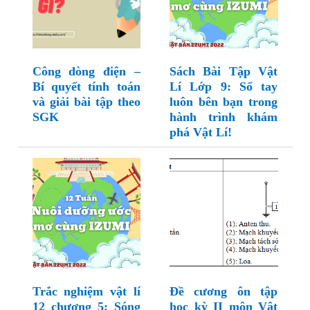
Công dòng điện –
Sách Bài Tập Vật
Bí quyết tính toán
Lí Lớp 9: Sổ tay
và giải bài tập theo
luôn bên bạn trong
SGK
hành trình khám
phá Vật Lí!
Trắc nghiệm vật lí
Đề cương ôn tập
12 chương 5: Sóng
học kỳ II môn Vật