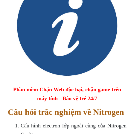
Phần mềm Chặn Web độc hại, chặn game trên
máy tính - Bảo vệ trẻ 24/7
Câu hỏi trắc nghiệm về Nitrogen
Cấu hình electron lớp ngoài cùng của Nitrogen