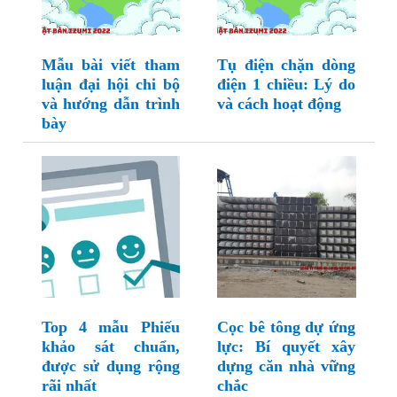
Mẫu bài viết tham
Tụ điện chặn dòng
luận đại hội chi bộ
điện 1 chiều: Lý do
và hướng dẫn trình
và cách hoạt động
bày
Top 4 mẫu Phiếu
Cọc bê tông dự ứng
khảo sát chuẩn,
lực: Bí quyết xây
được sử dụng rộng
dựng căn nhà vững
rãi nhất
chắc