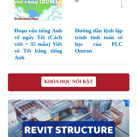
Đoạn văn tiếng Anh
Hướng dẫn lệnh lập
về ngày Tết (Cách
trình tính toán số
viết + 35 mẫu) Viết
học của PLC
về Tết bằng tiếng
Omron
Anh
KHÓA HỌC NỔI BẬT