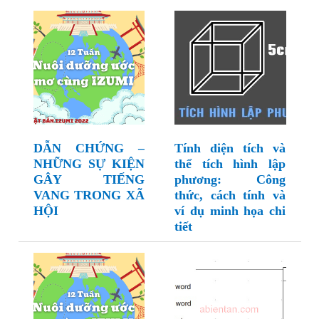
DẪN CHỨNG –
Tính diện tích và
NHỮNG SỰ KIỆN
thể tích hình lập
GÂY TIẾNG
phương: Công
VANG TRONG XÃ
thức, cách tính và
HỘI
ví dụ minh họa chi
tiết