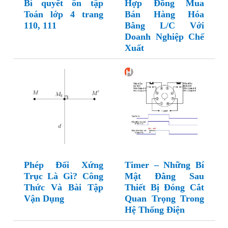
Bí quyết ôn tập
Hợp Đồng Mua
Toán lớp 4 trang
Bán Hàng Hóa
110, 111
Bằng L/C Với
Doanh Nghiệp Chế
Xuất
Phép Đối Xứng
Timer – Những Bí
Trục Là Gì? Công
Mật Đằng Sau
Thức Và Bài Tập
Thiết Bị Đóng Cắt
Vận Dụng
Quan Trọng Trong
Hệ Thống Điện