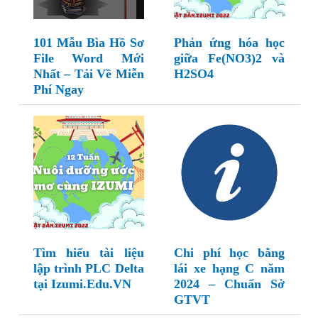
101 Mẫu Bìa Hồ Sơ
Phản ứng hóa học
File Word Mới
giữa Fe(NO3)2 và
Nhất – Tải Về Miễn
H2SO4
Phí Ngay
Tìm hiểu tài liệu
Chi phí học bằng
lập trình PLC Delta
lái xe hạng C năm
tại Izumi.Edu.VN
2024 – Chuẩn Sở
GTVT