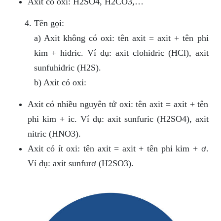
Axit có oxi: H2SO4, H2CO3,…
Tên gọi:
a) Axit không có oxi: tên axit = axit + tên phi
kim + hiđric. Ví dụ: axit clohiđric (HCl), axit
sunfuhiđric (H2S).
b) Axit có oxi:
Axit có nhiều nguyên tử oxi: tên axit = axit + tên
phi kim + ic. Ví dụ: axit sunfuric (H2SO4), axit
nitric (HNO3).
Axit có ít oxi: tên axit = axit + tên phi kim + ơ.
Ví dụ: axit sunfurơ (H2SO3).