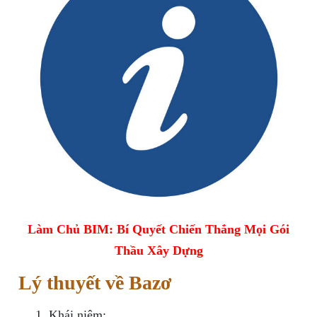
Làm Chủ BIM: Bí Quyết Chiến Thắng Mọi Gói
Thầu Xây Dựng
Lý thuyết về Bazơ
Khái niệm: