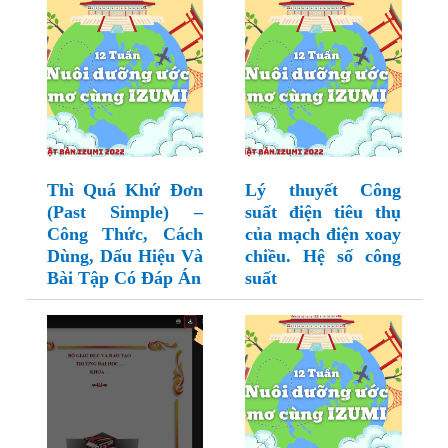
Thì Quá Khứ Đơn
Lý thuyết Công
(Past Simple) –
suất điện tiêu thụ
Công Thức, Cách
của mạch điện xoay
Dùng, Dấu Hiệu Và
chiều. Hệ số công
Bài Tập Có Đáp Án
suất