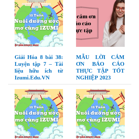
Giải Hóa 8 bài 38:
MẪU LỜI CẢM
Luyện tập 7 – Tài
ƠN BÁO CÁO
liệu hữu ích từ
THỰC TẬP TỐT
Izumi.Edu.VN
NGHIỆP 2023