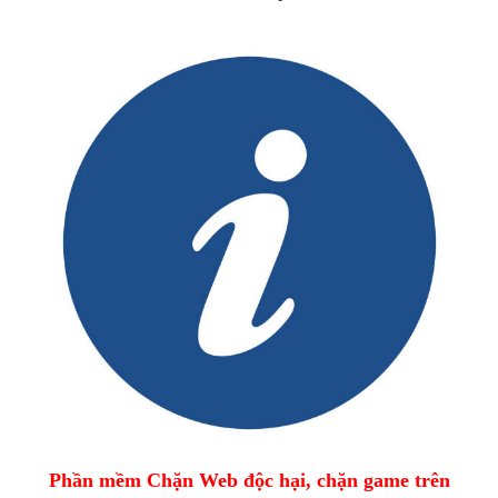
Phần mềm Chặn Web độc hại, chặn game trên