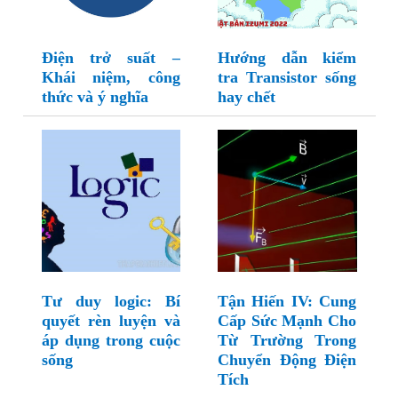
Điện trở suất –
Hướng dẫn kiểm
Khái niệm, công
tra Transistor sống
thức và ý nghĩa
hay chết
Tư duy logic: Bí
Tận Hiến IV: Cung
quyết rèn luyện và
Cấp Sức Mạnh Cho
áp dụng trong cuộc
Từ Trường Trong
sống
Chuyển Động Điện
Tích