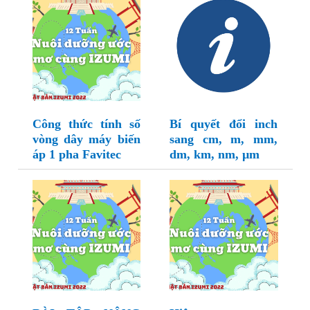
Công thức tính số
Bí quyết đổi inch
vòng dây máy biến
sang cm, m, mm,
áp 1 pha Favitec
dm, km, nm, µm