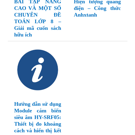
BÀI TẬP NÂNG
Hiện tượng quang
CAO VÀ MỘT SỐ
điện – Công thức
CHUYÊN ĐỀ
Anhxtanh
TOÁN LỚP 8 –
Giải mã cuốn sách
hữu ích
Hướng dẫn sử dụng
Module cảm biến
siêu âm HY-SRF05:
Thiết bị đo khoảng
cách và hiển thị kết