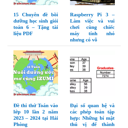
15 Chuyên đề bồi
Raspberry Pi 3 –
dưỡng học sinh giỏi
Làm việc và vui
toán 6 – Tặng tài
chơi cùng chiếc
liệu PDF
máy tính nhỏ
nhưng có võ
Đề thi thử Toán vào
Đại số quan hệ và
lớp 10 lần 2 năm
các phép toán tập
2023 – 2024 tại Hải
hợp: Những bí mật
Phòng
thú vị để thành