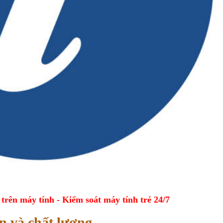
ên máy tính - Kiểm soát máy tính trẻ 24/7
n và chất lượng