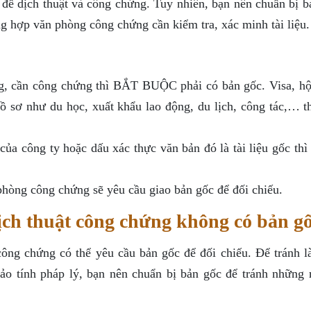
để dịch thuật và công chứng. Tuy nhiên, bạn nên chuẩn bị b
ng hợp văn phòng công chứng cần kiểm tra, xác minh tài liệu.
ung, cần công chứng thì BẮT BUỘC phải có bản gốc. Visa, hộ
ồ sơ như du học, xuất khẩu lao động, du lịch, công tác,… th
của công ty hoặc dấu xác thực văn bản đó là tài liệu gốc th
 phòng công chứng sẽ yêu cầu giao bản gốc để đối chiếu.
ịch thuật công chứng không có bản g
công chứng có thể yêu cầu bản gốc để đối chiếu. Để tránh l
ảo tính pháp lý, bạn nên chuẩn bị bản gốc để tránh những r