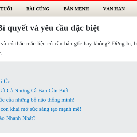
 TUỔI
BÀI CÚNG
BẢN MỆNH
VẬN HẠN
í quyết và yêu cầu đặc biệt
 và có thắc mắc liệu có cần bản gốc hay không? Đừng lo, bà
.
i Úc
ất Cả Những Gì Bạn Cần Biết
c của những bộ não thông minh!
 con khai mở sức sáng tạo mạnh mẽ!
ào Nhanh Nhất?