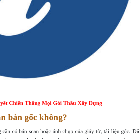
yết Chiến Thắng Mọi Gói Thầu Xây Dựng
ần bản gốc không?
 cần có bản scan hoặc ảnh chụp của giấy tờ, tài liệu gốc. Đ