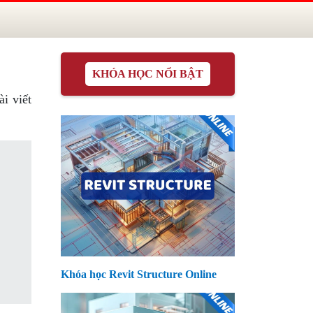
KHÓA HỌC NỔI BẬT
i viết
Khóa học Revit Structure Online