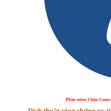
Phần mềm Chặn Game tr
Dịch thuật công chứng uy tí