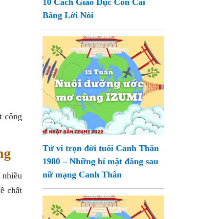
10 Cách Giáo Dục Con Cái
Bằng Lời Nói
t công
Tử vi trọn đời tuổi Canh Thân
ng
1980 – Những bí mật đằng sau
nữ mạng Canh Thân
 nhiều
ề chất