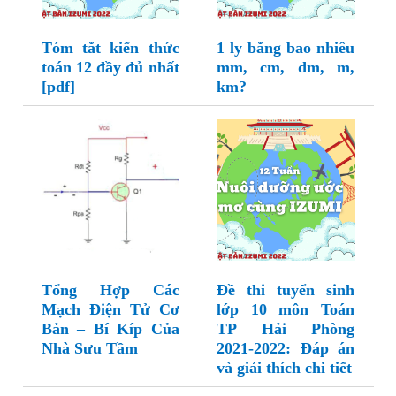
Tóm tắt kiến thức
1 ly bằng bao nhiêu
toán 12 đầy đủ nhất
mm, cm, dm, m,
[pdf]
km?
Tổng Hợp Các
Đề thi tuyển sinh
Mạch Điện Tử Cơ
lớp 10 môn Toán
Bản – Bí Kíp Của
TP Hải Phòng
Nhà Sưu Tầm
2021-2022: Đáp án
và giải thích chi tiết