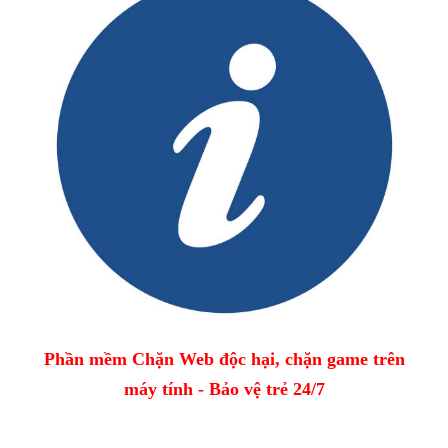
Phần mềm Chặn Web độc hại, chặn game trên
máy tính - Bảo vệ trẻ 24/7