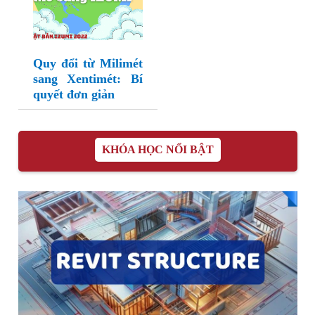
Quy đổi từ Milimét
sang Xentimét: Bí
quyết đơn giản
KHÓA HỌC NỔI BẬT