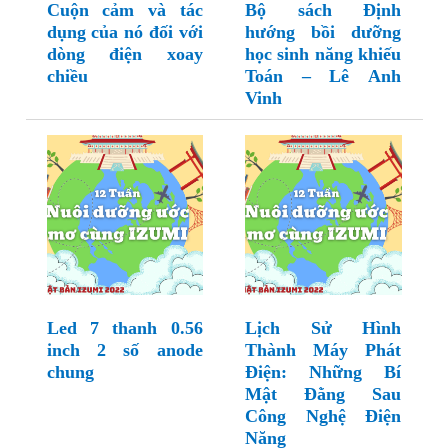
Cuộn cảm và tác
Bộ sách Định
dụng của nó đối với
hướng bồi dưỡng
dòng điện xoay
học sinh năng khiếu
chiều
Toán – Lê Anh
Vinh
Led 7 thanh 0.56
Lịch Sử Hình
inch 2 số anode
Thành Máy Phát
chung
Điện: Những Bí
Mật Đằng Sau
Công Nghệ Điện
Năng