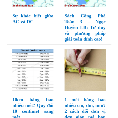
Sự khác biệt giữa
Sách Công Phá
AC và DC
Toán 3 – Ngọc
Huyền LB: Tư duy
và phương pháp
giải toán đỉnh cao!
10cm bằng bao
1 mét bằng bao
nhiêu mét? Quy đổi
nhiêu cm, dm, mm?
10 centimet sang
2 cách đổi đơn vị
mét
đơn giản mà bạn