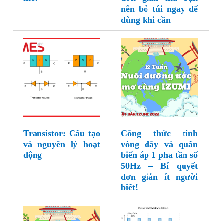
nên bỏ túi ngay để
dùng khi cần
Transistor: Cấu tạo
Công thức tính
và nguyên lý hoạt
vòng dây và quấn
động
biến áp 1 pha tần số
50Hz – Bí quyết
đơn giản ít người
biết!