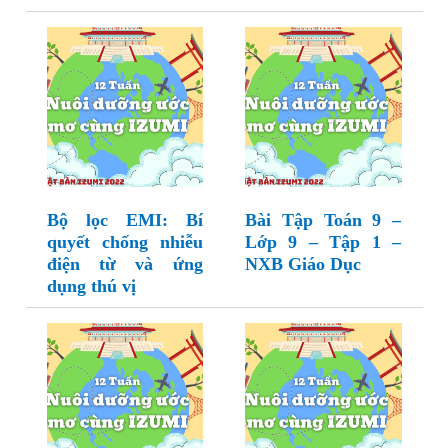
Bộ lọc EMI: Bí
Bài Tập Toán 9 –
quyết chống nhiễu
Lớp 9 – Tập 1 –
điện từ và ứng
NXB Giáo Dục
dụng thú vị