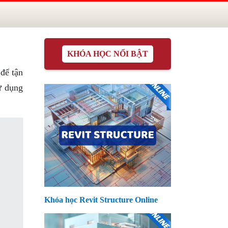
KHÓA HỌC NỔI BẬT
để tận
ử dụng
Khóa học Revit Structure Online