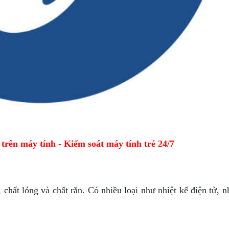
ên máy tính - Kiểm soát máy tính trẻ 24/7
chất lỏng và chất rắn. Có nhiều loại như nhiệt kế điện tử, n