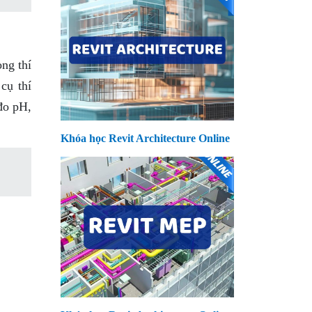
òng thí
cụ thí
đo pH,
Khóa học Revit Architecture Online