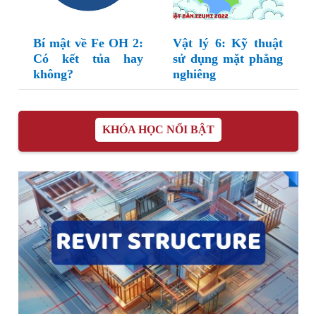
Bí mật về Fe OH 2:
Vật lý 6: Kỹ thuật
Có kết tủa hay
sử dụng mặt phẳng
không?
nghiêng
KHÓA HỌC NỔI BẬT