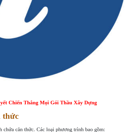
yết Chiến Thắng Mọi Gói Thầu Xây Dựng
 thức
h chứa căn thức. Các loại phương trình bao gồm: