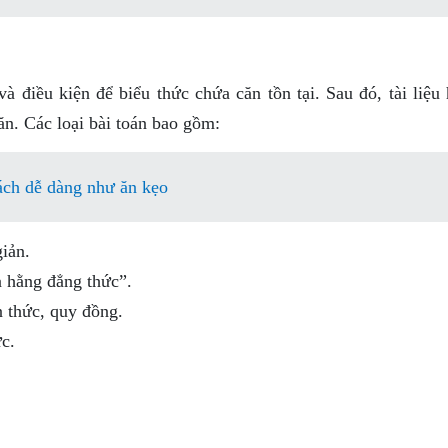
và điều kiện để biểu thức chứa căn tồn tại. Sau đó, tài liệ
ăn. Các loại bài toán bao gồm:
ách dễ dàng như ăn kẹo
iản.
à hằng đẳng thức”.
n thức, quy đồng.
c.