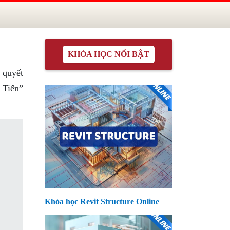
KHÓA HỌC NỔI BẬT
 quyết
 Tiến”
Khóa học Revit Structure Online