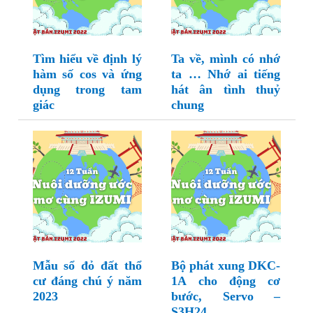
Tìm hiểu về định lý
Ta về, mình có nhớ
hàm số cos và ứng
ta … Nhớ ai tiếng
dụng trong tam
hát ân tình thuỷ
giác
chung
Mẫu sổ đỏ đất thổ
Bộ phát xung DKC-
cư đáng chú ý năm
1A cho động cơ
2023
bước, Servo –
S3H24