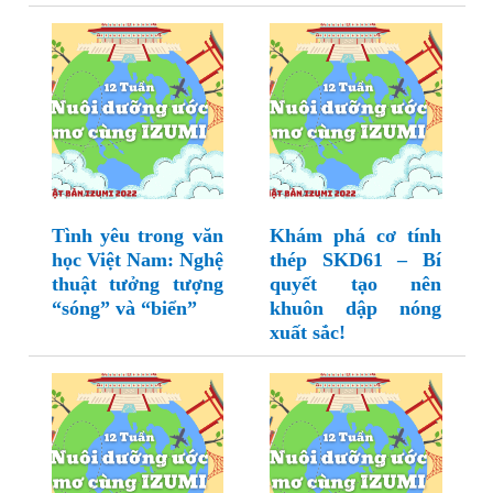
Tình yêu trong văn
Khám phá cơ tính
học Việt Nam: Nghệ
thép SKD61 – Bí
thuật tưởng tượng
quyết tạo nên
“sóng” và “biển”
khuôn dập nóng
xuất sắc!