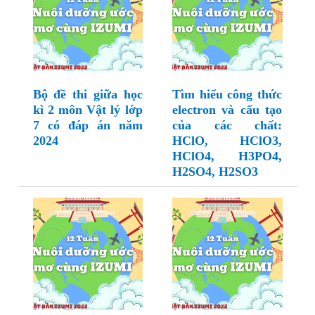
Bộ đề thi giữa học
Tìm hiểu công thức
kì 2 môn Vật lý lớp
electron và cấu tạo
7 có đáp án năm
của các chất:
2024
HClO, HClO3,
HClO4, H3PO4,
H2SO4, H2SO3