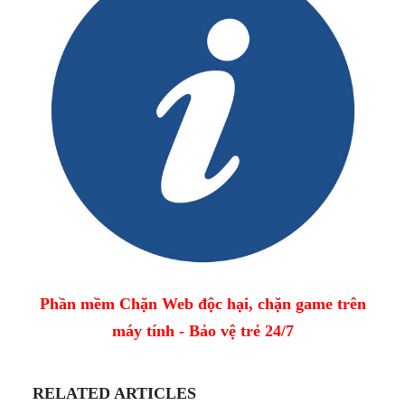
Phần mềm Chặn Web độc hại, chặn game trên
máy tính - Bảo vệ trẻ 24/7
RELATED ARTICLES