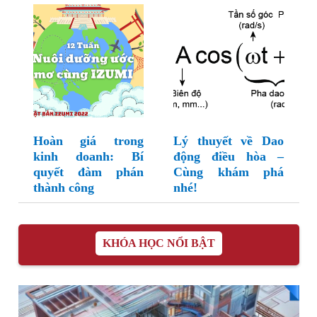
Hoàn giá trong
Lý thuyết về Dao
kinh doanh: Bí
động điều hòa –
quyết đàm phán
Cùng khám phá
thành công
nhé!
KHÓA HỌC NỔI BẬT