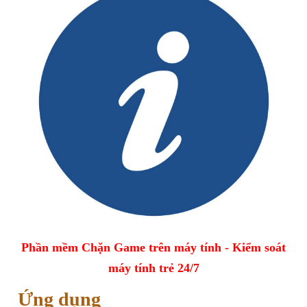
Phần mềm Chặn Game trên máy tính - Kiểm soát
máy tính trẻ 24/7
Ứng dụng