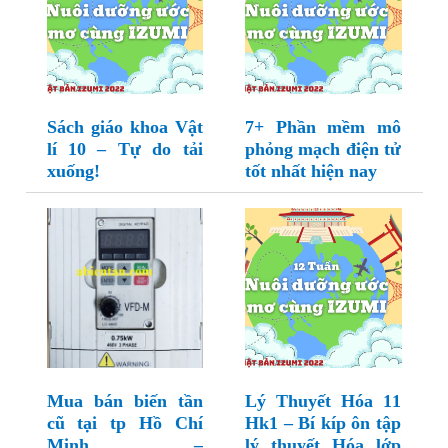
Sách giáo khoa Vật
7+ Phần mềm mô
lí 10 – Tự do tải
phỏng mạch điện tử
xuống!
tốt nhất hiện nay
Mua bán biến tần
Lý Thuyết Hóa 11
cũ tại tp Hồ Chí
Hk1 – Bí kíp ôn tập
Minh –
lý thuyết Hóa lớp