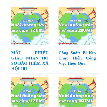
MẪU PHIẾU
Công Suất: Bí Kíp
GIAO NHẬN HỒ
Thực Hiện Công
SƠ BẢO HIỂM XÃ
Việc Hiệu Quả
HỘI 101