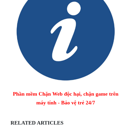
Phần mềm Chặn Web độc hại, chặn game trên
máy tính - Bảo vệ trẻ 24/7
RELATED ARTICLES