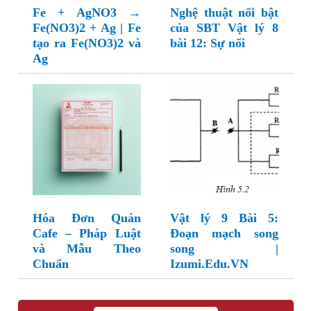
Fe + AgNO3 →
Nghệ thuật nổi bật
Fe(NO3)2 + Ag | Fe
của SBT Vật lý 8
tạo ra Fe(NO3)2 và
bài 12: Sự nổi
Ag
Hóa Đơn Quán
Vật lý 9 Bài 5:
Cafe – Pháp Luật
Đoạn mạch song
và Mẫu Theo
song |
Chuẩn
Izumi.Edu.VN