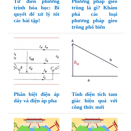
Từ điển phương
Phương pháp gieo
trình hóa học: Bí
trồng là gì? Khám
quyết để xử lý tốt
phá các loại
các bài tập!
phương pháp gieo
trồng phổ biến
Phân biệt điện áp
Tính diện tích tam
dây và điện áp pha
giác hiệu quả với
công thức mới