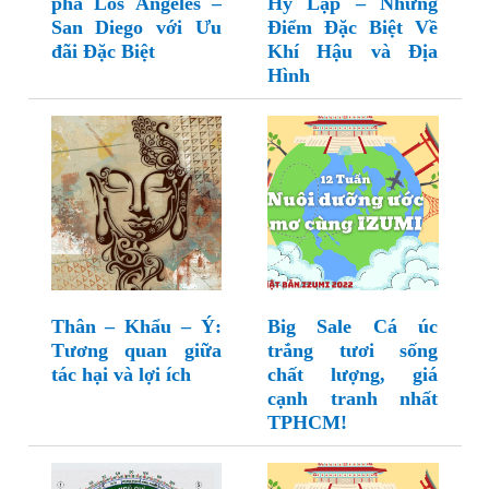
phá Los Angeles –
Hy Lạp – Những
San Diego với Ưu
Điểm Đặc Biệt Về
đãi Đặc Biệt
Khí Hậu và Địa
Hình
Thân – Khẩu – Ý:
Big Sale Cá úc
Tương quan giữa
trắng tươi sống
tác hại và lợi ích
chất lượng, giá
cạnh tranh nhất
TPHCM!