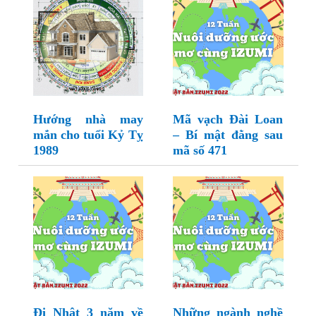
Hướng nhà may
Mã vạch Đài Loan
mắn cho tuổi Kỷ Tỵ
– Bí mật đằng sau
1989
mã số 471
Đi Nhật 3 năm về
Những ngành nghề