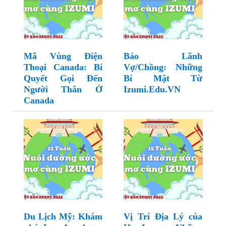
Mã Vùng Điện
Bảo Lãnh
Thoại Canada: Bí
Vợ/Chồng: Những
Quyết Gọi Đến
Bí Mật Từ
Người Thân Ở
Izumi.Edu.VN
Canada
Du Lịch Mỹ: Khám
Vị Trí Địa Lý của