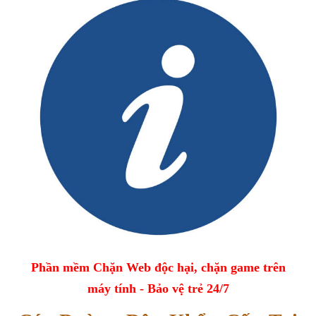
Phần mềm Chặn Web độc hại, chặn game trên
máy tính - Bảo vệ trẻ 24/7