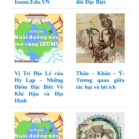
Izumi.Edu.VN
đãi Đặc Biệt
Vị Trí Địa Lý của
Thân – Khẩu – Ý:
Hy Lạp – Những
Tương quan giữa
Điểm Đặc Biệt Về
tác hại và lợi ích
Khí Hậu và Địa
Hình