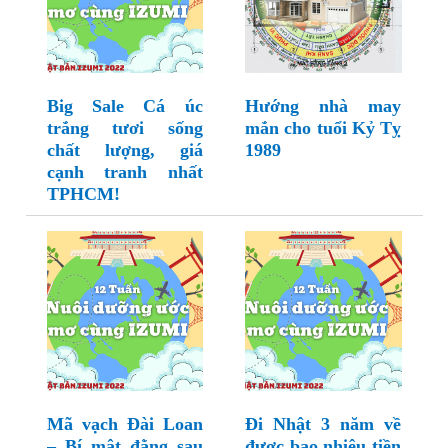
Big Sale Cá úc
Hướng nhà may
trắng tươi sống
mắn cho tuổi Kỷ Tỵ
chất lượng, giá
1989
cạnh tranh nhất
TPHCM!
Mã vạch Đài Loan
Đi Nhật 3 năm về
– Bí mật đằng sau
được bao nhiêu tiền