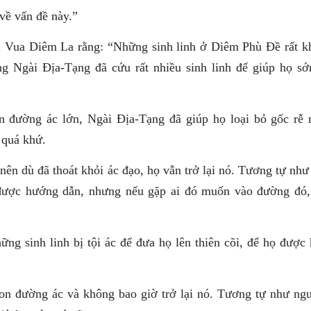
về vấn đề này.”
i Vua Diêm La rằng: “Những sinh linh ở Diêm Phù Ðề rất k
ng Ngài Ðịa-Tạng đã cứu rất nhiều sinh linh để giúp họ sớ
n đường ác lớn, Ngài Ðịa-Tạng đã giúp họ loại bỏ gốc rễ 
 quá khứ.
ên dù đã thoát khỏi ác đạo, họ vẫn trở lại nó. Tương tự như
 được hướng dẫn, nhưng nếu gặp ai đó muốn vào đường đó,
ng sinh linh bị tội ác để đưa họ lên thiên cõi, để họ được
con đường ác và không bao giờ trở lại nó. Tương tự như ngư