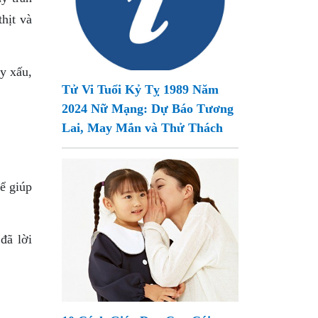
hịt và
y xấu,
Tử Vi Tuổi Kỷ Tỵ 1989 Năm
2024 Nữ Mạng: Dự Báo Tương
Lai, May Mắn và Thử Thách
ể giúp
đã lời