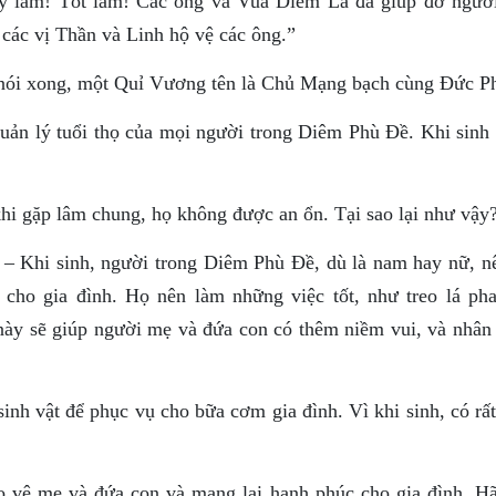
y lắm! Tốt lắm! Các ông và Vua Diêm La đã giúp đỡ người
 các vị Thần và Linh hộ vệ các ông.”
ói xong, một Quỉ Vương tên là Chủ Mạng bạch cùng Ðức Ph
uản lý tuổi thọ của mọi người trong Diêm Phù Ðề. Khi sinh 
hi gặp lâm chung, họ không được an ổn. Tại sao lại như vậy
 Khi sinh, người trong Diêm Phù Ðề, dù là nam hay nữ, n
 cho gia đình. Họ nên làm những việc tốt, như treo lá pha
y sẽ giúp người mẹ và đứa con có thêm niềm vui, và nhân
sinh vật để phục vụ cho bữa cơm gia đình. Vì khi sinh, có rấ
 vệ mẹ và đứa con và mang lại hạnh phúc cho gia đình. Hã