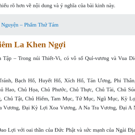
 hiểu rõ hơn về nội dung và ý nghĩa của bài kinh này.
n Nguyện – Phẩm Thứ Tám
iêm La Khen Ngợi
ập – Trong núi Thiết-Vi, có vô số Quỉ-vương và Vua D
ránh, Bạch Hổ, Huyết Hổ, Xích Hổ, Tán Ương, Phi Thân
ủ Hao, Chủ Họa, Chủ Phước, Chủ Thực, Chủ Tài, Chủ Sú
, Chủ Tật, Chủ Hiểm, Tam Mục, Tứ Mục, Ngũ Mục, Kỳ Lợ
a Vương, Ðại Kỳ Lợi Xoa Vương, A Na Tra Vương, Ðại A 
o Lợi với oai thần của Ðức Phật và sức mạnh của Ngài Ðị