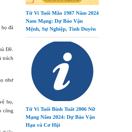
Tử Vi Tuổi Mão 1987 Năm 2024
Nam Mạng: Dự Báo Vận
 họ đã
Mệnh, Sự Nghiệp, Tình Duyên
hù Ðề.
à trách
họ như
vệ họ,
Tử Vi Tuổi Bính Tuất 2006 Nữ
ọ cũng
Mạng Năm 2024: Dự Báo Vận
Hạn và Cơ Hội