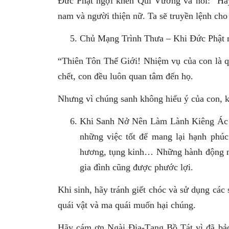
Ðức Phật ngợi khen Quỉ Vương và nói: “Ha
nam và người thiện nữ. Ta sẽ truyền lệnh cho
Chủ Mạng Trình Thưa – Khi Ðức Phật n
“Thiên Tôn Thế Giới! Nhiệm vụ của con là q
chết, con đều luôn quan tâm đến họ.
Nhưng vì chúng sanh không hiểu ý của con, k
Khi Sanh Nở Nên Làm Lành Kiêng Ác –
những việc tốt để mang lại hạnh phúc
hương, tụng kinh… Những hành động nà
gia đình cũng được phước lợi.
Khi sinh, hãy tránh giết chóc và sử dụng các 
quái vật và ma quái muốn hại chúng.
Hãy cám ơn Ngài Ðịa-Tạng Bồ Tát vì đã bảo