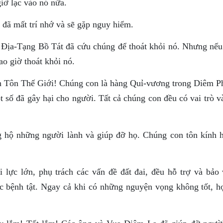
iờ lạc vào nó nữa.
 đã mất trí nhớ và sẽ gặp nguy hiểm.
i Ðịa-Tạng Bồ Tát đã cứu chúng để thoát khỏi nó. Nhưng nếu
ao giờ thoát khỏi nó.
 Tôn Thế Giới! Chúng con là hàng Quỉ-vương trong Diêm P
 số đã gây hại cho người. Tất cả chúng con đều có vai trò v
hộ những người lành và giúp đỡ họ. Chúng con tôn kính 
 lực lớn, phụ trách các vấn đề đất đai, đều hỗ trợ và bảo 
ặc bệnh tật. Ngay cả khi có những nguyện vọng không tốt, h