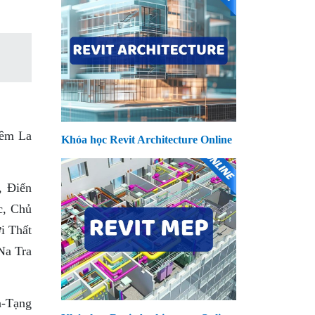
iêm La
Khóa học Revit Architecture Online
, Ðiển
c, Chủ
i Thất
Na Tra
a-Tạng