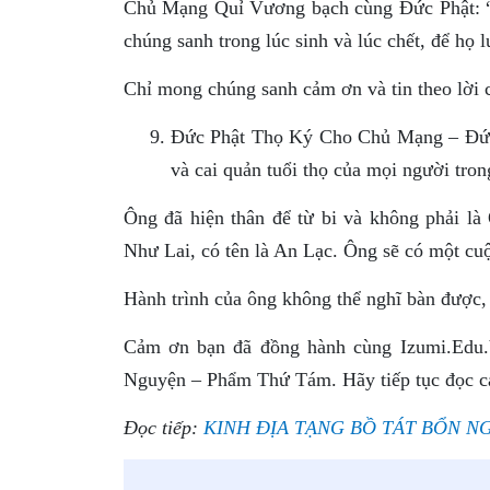
Chủ Mạng Quỉ Vương bạch cùng Ðức Phật: “X
chúng sanh trong lúc sinh và lúc chết, để họ 
Chỉ mong chúng sanh cảm ơn và tin theo lời c
Ðức Phật Thọ Ký Cho Chủ Mạng – Ðức 
và cai quản tuổi thọ của mọi người tro
Ông đã hiện thân để từ bi và không phải là
Như Lai, có tên là An Lạc. Ông sẽ có một cu
Hành trình của ông không thể nghĩ bàn được, 
Cảm ơn bạn đã đồng hành cùng Izumi.Edu.
Nguyện – Phẩm Thứ Tám. Hãy tiếp tục đọc các
Đọc tiếp:
KINH ÐỊA TẠNG BỒ TÁT BỔN NGU