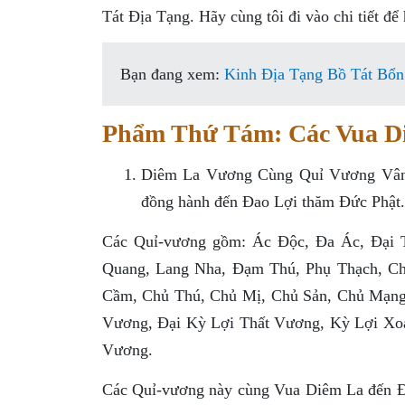
Tát Ðịa Tạng. Hãy cùng tôi đi vào chi tiết để
Bạn đang xem:
Kinh Địa Tạng Bồ Tát Bổ
Phẩm Thứ Tám: Các Vua D
Diêm La Vương Cùng Quỉ Vương Vân T
đồng hành đến Đao Lợi thăm Ðức Phật.
Các Quỉ-vương gồm: Ác Ðộc, Ða Ác, Ðại T
Quang, Lang Nha, Ðạm Thú, Phụ Thạch, Ch
Cầm, Chủ Thú, Chủ Mị, Chủ Sản, Chủ Mạng
Vương, Ðại Kỳ Lợi Thất Vương, Kỳ Lợi Xo
Vương.
Các Quỉ-vương này cùng Vua Diêm La đến Đa