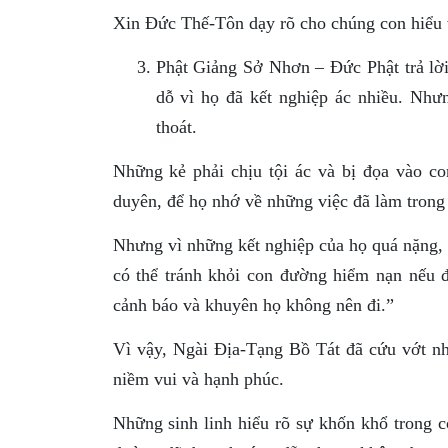
Xin Ðức Thế-Tôn dạy rõ cho chúng con hiểu 
Phật Giảng Sở Nhơn – Ðức Phật trả lờ
dỗ vì họ đã kết nghiệp ác nhiều. Như
thoát.
Những kẻ phải chịu tội ác và bị đọa vào co
duyên, để họ nhớ về những việc đã làm trong
Nhưng vì những kết nghiệp của họ quá nặng, n
có thể tránh khỏi con đường hiểm nạn nếu
cảnh báo và khuyên họ không nên đi.”
Vì vậy, Ngài Ðịa-Tạng Bồ Tát đã cứu vớt nhữ
niềm vui và hạnh phúc.
Những sinh linh hiểu rõ sự khốn khổ trong 