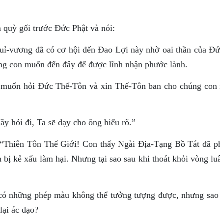
quỳ gối trước Ðức Phật và nói:
ỉ-vương đã có cơ hội đến Đao Lợi này nhờ oai thần của Ðứ
g con muốn đến đây để được lĩnh nhận phước lành.
n muốn hỏi Ðức Thế-Tôn và xin Thế-Tôn ban cho chúng con
y hỏi đi, Ta sẽ dạy cho ông hiểu rõ.”
 “Thiên Tôn Thế Giới! Con thấy Ngài Ðịa-Tạng Bồ Tát đã p
 bị kẻ xấu làm hại. Nhưng tại sao sau khi thoát khỏi vòng lu
có những phép màu không thể tưởng tượng được, nhưng sao
 lại ác đạo?