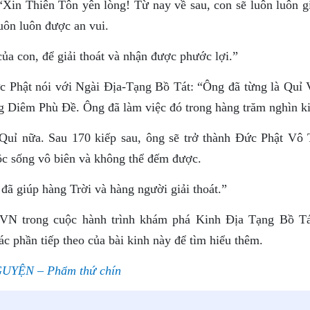
in Thiên Tôn yên lòng! Từ nay về sau, con sẽ luôn luôn g
luôn luôn được an vui.
ủa con, để giải thoát và nhận được phước lợi.”
Phật nói với Ngài Ðịa-Tạng Bồ Tát: “Ông đã từng là Quỉ
ng Diêm Phù Ðề. Ông đã làm việc đó trong hàng trăm nghìn ki
 Quỉ nữa. Sau 170 kiếp sau, ông sẽ trở thành Ðức Phật Vô
ộc sống vô biên và không thể đếm được.
đã giúp hàng Trời và hàng người giải thoát.”
VN trong cuộc hành trình khám phá Kinh Địa Tạng Bồ T
 phần tiếp theo của bài kinh này để tìm hiểu thêm.
YỆN – Phẩm thứ chín