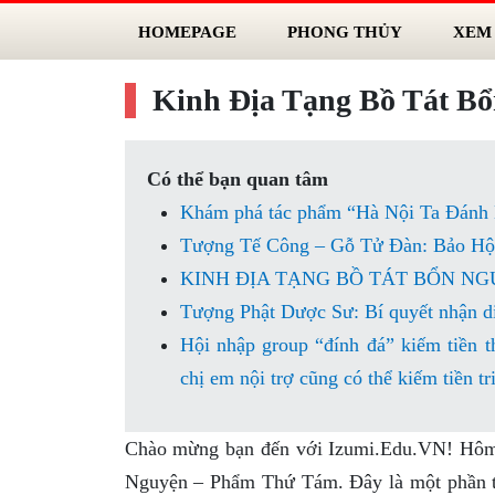
HOMEPAGE
PHONG THỦY
XEM
Kinh Địa Tạng Bồ Tát B
Có thể bạn quan tâm
Khám phá tác phẩm “Hà Nội Ta Đánh 
Tượng Tế Công – Gỗ Tử Đàn: Bảo Hộ 
KINH ÐỊA TẠNG BỒ TÁT BỔN NGUYỆN 
Tượng Phật Dược Sư: Bí quyết nhận di
Hội nhập group “đính đá” kiếm tiền t
chị em nội trợ cũng có thể kiếm tiền tr
Chào mừng bạn đến với Izumi.Edu.VN! Hôm 
Nguyện – Phẩm Thứ Tám. Đây là một phần tro