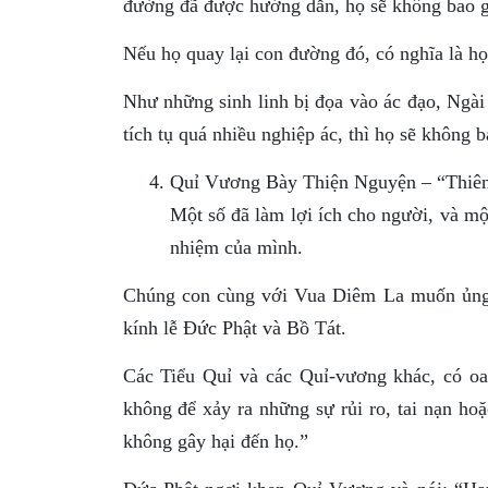
đường đã được hướng dẫn, họ sẽ không bao g
Nếu họ quay lại con đường đó, có nghĩa là họ
Như những sinh linh bị đọa vào ác đạo, Ngà
tích tụ quá nhiều nghiệp ác, thì họ sẽ không b
Quỉ Vương Bày Thiện Nguyện – “Thiên
Một số đã làm lợi ích cho người, và một
nhiệm của mình.
Chúng con cùng với Vua Diêm La muốn ủng 
kính lễ Ðức Phật và Bồ Tát.
Các Tiểu Quỉ và các Quỉ-vương khác, có oai
không để xảy ra những sự rủi ro, tai nạn ho
không gây hại đến họ.”