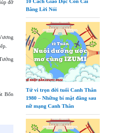
10 Cách Giáo Dục Con Cái
iúp đỡ
Bằng Lời Nói
 Vương
ếp.
 Tướng
Tử vi trọn đời tuổi Canh Thân
át Bổn
1980 – Những bí mật đằng sau
nữ mạng Canh Thân