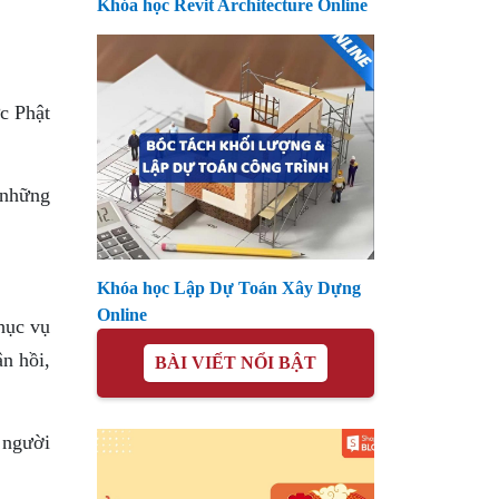
Khóa học Revit Architecture Online
c Phật
 những
Khóa học Lập Dự Toán Xây Dựng
Online
hục vụ
ân hồi,
BÀI VIẾT NỔI BẬT
 người