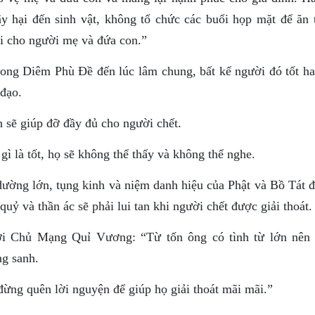
 hại đến sinh vật, không tổ chức các buổi họp mặt để ăn t
i cho người mẹ và đứa con.”
ong Diêm Phù Ðề đến lúc lâm chung, bất kể người đó tốt ha
đạo.
h sẽ giúp đỡ đầy đủ cho người chết.
ì là tốt, họ sẽ không thể thấy và không thể nghe.
ường lớn, tụng kinh và niệm danh hiệu của Phật và Bồ Tát đ
uỷ và thần ác sẽ phải lui tan khi người chết được giải thoát.
i Chủ Mạng Quỉ Vương: “Từ tốn ông có tình từ lớn nên 
ng sanh.
đừng quên lời nguyện để giúp họ giải thoát mãi mãi.”