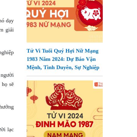
hó dạy
m giải
Tử Vi Tuổi Quý Hợi Nữ Mạng
nghiệp
1983 Năm 2024: Dự Báo Vận
Mệnh, Tình Duyên, Sự Nghiệp
 người
 họ sẽ
 hưởng
ời lạc