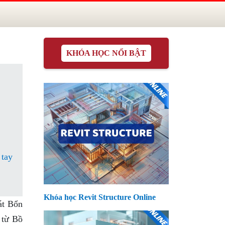
KHÓA HỌC NỔI BẬT
 tay
Khóa học Revit Structure Online
át Bổn
 từ Bồ