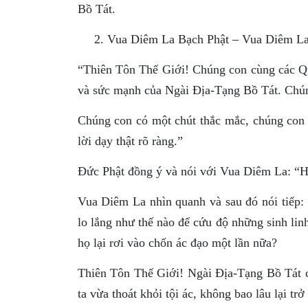
Bồ Tát.
Vua Diêm La Bạch Phật – Vua Diêm La 
“Thiên Tôn Thế Giới! Chúng con cùng các Qu
và sức mạnh của Ngài Ðịa-Tạng Bồ Tát. Chún
Chúng con có một chút thắc mắc, chúng co
lời dạy thật rõ ràng.”
Ðức Phật đồng ý và nói với Vua Diêm La: “Hã
Vua Diêm La nhìn quanh và sau đó nói tiếp:
lo lắng như thế nào để cứu độ những sinh linh
họ lại rơi vào chốn ác đạo một lần nữa?
Thiên Tôn Thế Giới! Ngài Ðịa-Tạng Bồ Tát 
ta vừa thoát khỏi tội ác, không bao lâu lại trở