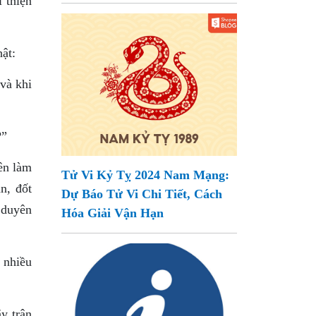
 thiện
ật:
và khi
?”
ên làm
Tử Vi Kỷ Tỵ 2024 Nam Mạng:
n, đốt
Dự Báo Tử Vi Chi Tiết, Cách
 duyên
Hóa Giải Vận Hạn
t nhiều
y trân