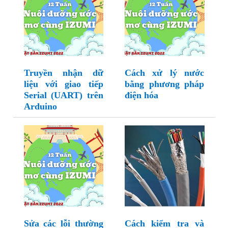
Truyền nhận dữ
Cách xử lý nước
liệu với giao tiếp
bằng phương pháp
Serial (UART) trên
điện hóa
Arduino
Sửa các lỗi thường
Cách kiểm tra và