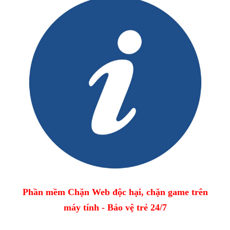
Phần mềm Chặn Web độc hại, chặn game trên
máy tính - Bảo vệ trẻ 24/7