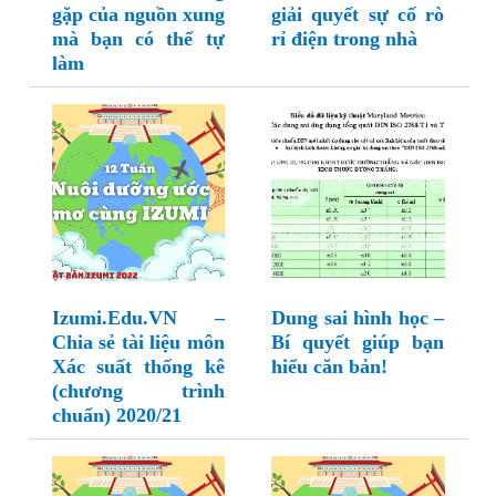
gặp của nguồn xung
giải quyết sự cố rò
mà bạn có thể tự
rỉ điện trong nhà
làm
Izumi.Edu.VN –
Dung sai hình học –
Chia sẻ tài liệu môn
Bí quyết giúp bạn
Xác suất thống kê
hiểu căn bản!
(chương trình
chuẩn) 2020/21