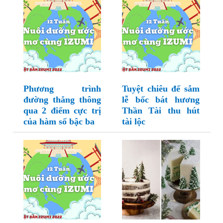
Phương trình
Tuyệt chiêu để sắm
đường thẳng thông
lễ bốc bát hương
qua 2 điểm cực trị
Thần Tài thu hút
của hàm số bậc ba
tài lộc