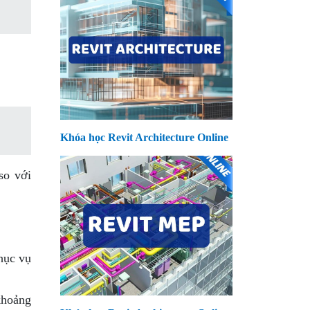
Khóa học Revit Architecture Online
so với
hục vụ
khoảng