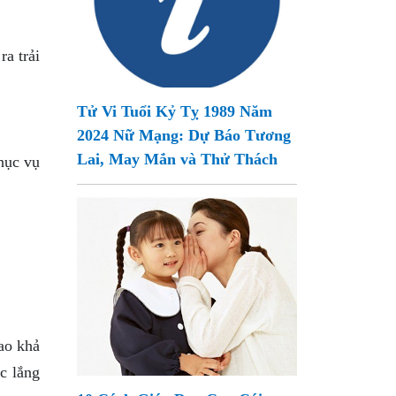
ra trải
Tử Vi Tuổi Kỷ Tỵ 1989 Năm
2024 Nữ Mạng: Dự Báo Tương
Lai, May Mắn và Thử Thách
hục vụ
ao khả
c lắng