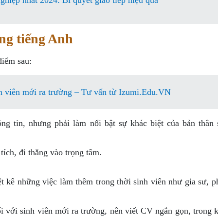
ghiệp nhất 2024: Bí quyết giao tiếp hiệu quả
ng tiếng Anh
điểm sau:
 viên mới ra trường – Tư vấn từ Izumi.Edu.VN
g tin, nhưng phải làm nổi bật sự khác biệt của bản thân 
ích, đi thẳng vào trọng tâm.
t kê những việc làm thêm trong thời sinh viên như gia sư, p
i với sinh viên mới ra trường, nên viết CV ngắn gọn, trong 