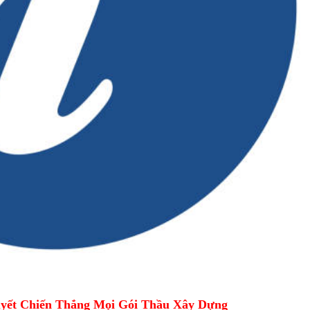
yết Chiến Thắng Mọi Gói Thầu Xây Dựng