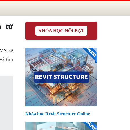
n từ
KHÓA HỌC NỔI BẬT
.VN sẽ
và tìm
Khóa học Revit Structure Online