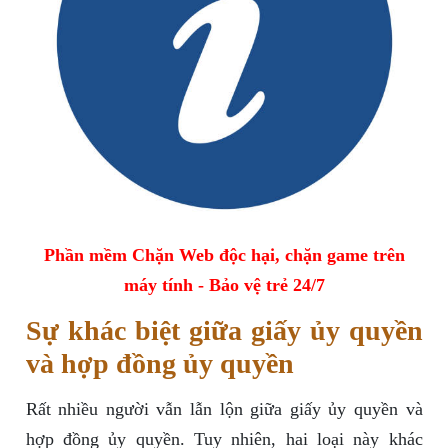
Phần mềm Chặn Web độc hại, chặn game trên
máy tính - Bảo vệ trẻ 24/7
Sự khác biệt giữa giấy ủy quyền
và hợp đồng ủy quyền
Rất nhiều người vẫn lẫn lộn giữa giấy ủy quyền và
hợp đồng ủy quyền. Tuy nhiên, hai loại này khác