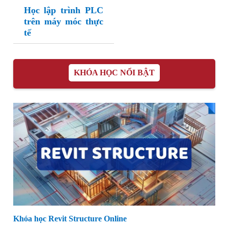
Học lập trình PLC
trên máy móc thực
tế
KHÓA HỌC NỔI BẬT
Khóa học Revit Structure Online