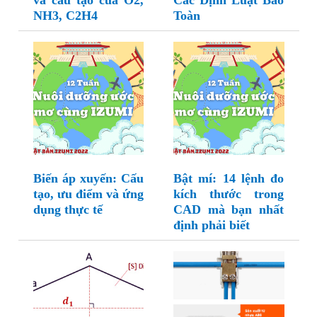
và cấu tạo của O2,
Các Định Luật Bảo
NH3, C2H4
Toàn
Biến áp xuyến: Cấu
Bật mí: 14 lệnh đo
tạo, ưu điểm và ứng
kích thước trong
dụng thực tế
CAD mà bạn nhất
định phải biết