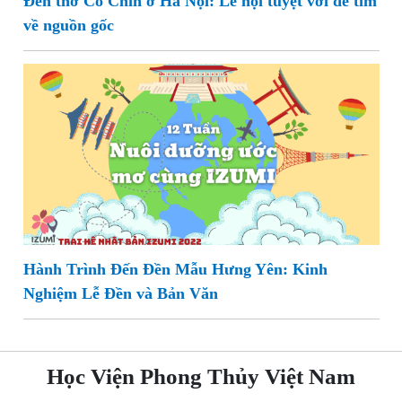
Đền thờ Cô Chín ở Hà Nội: Lễ hội tuyệt vời để tìm
về nguồn gốc
Hành Trình Đến Đền Mẫu Hưng Yên: Kinh
Nghiệm Lễ Đền và Bản Văn
Học Viện Phong Thủy Việt Nam