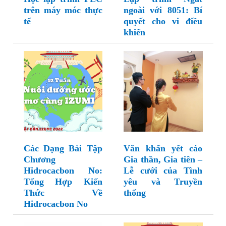
trên máy móc thực
ngoài với 8051: Bí
tế
quyết cho vi điều
khiển
Các Dạng Bài Tập
Văn khấn yết cáo
Chương
Gia thần, Gia tiên –
Hidrocacbon No:
Lễ cưới của Tình
Tổng Hợp Kiến
yêu và Truyền
Thức Về
thống
Hidrocacbon No