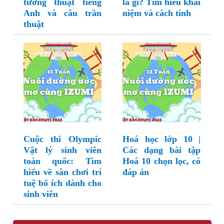
tường thuật tiếng
là gì? Tìm hiểu khái
Anh và câu trần
niệm và cách tính
thuật
Cuộc thi Olympic
Hoá học lớp 10 |
Vật lý sinh viên
Các dạng bài tập
toàn quốc: Tìm
Hoá 10 chọn lọc, có
hiểu về sân chơi trí
đáp án
tuệ bổ ích dành cho
sinh viên