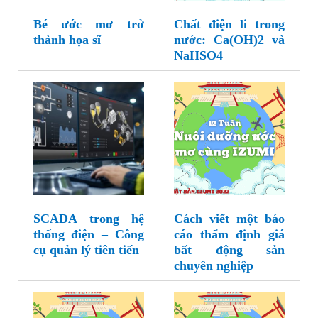
Bé ước mơ trở
Chất điện li trong
thành họa sĩ
nước: Ca(OH)2 và
NaHSO4
SCADA trong hệ
Cách viết một báo
thống điện – Công
cáo thẩm định giá
cụ quản lý tiên tiến
bất động sản
chuyên nghiệp