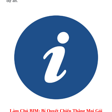
dự án.
Làm Chủ BIM: Bí Quyết Chiến Thắng Mọi Gói