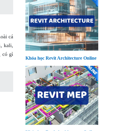
oài cá
 kali,
 có gì
Khóa học Revit Architecture Online