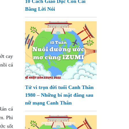
10 Cách Giáo Dục Con Cái
Bằng Lời Nói
ớt cay
 nồi cá
Tử vi trọn đời tuổi Canh Thân
1980 – Những bí mật đằng sau
nữ mạng Canh Thân
Rán cá
m. Phi
ớc sốt