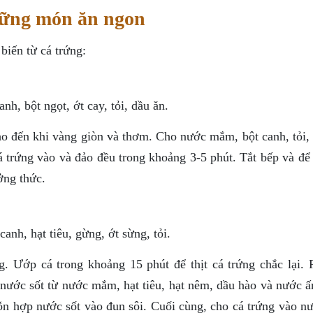
hững món ăn ngon
iến từ cá trứng:
h, bột ngọt, ớt cay, tỏi, dầu ăn.
ho đến khi vàng giòn và thơm. Cho nước mắm, bột canh, tỏi, 
cá trứng vào và đảo đều trong khoảng 3-5 phút. Tắt bếp và để
ởng thức.
anh, hạt tiêu, gừng, ớt sừng, tỏi.
g. Ướp cá trong khoảng 15 phút để thịt cá trứng chắc lại. 
nước sốt từ nước mắm, hạt tiêu, hạt nêm, dầu hào và nước ấ
ỗn hợp nước sốt vào đun sôi. Cuối cùng, cho cá trứng vào nư