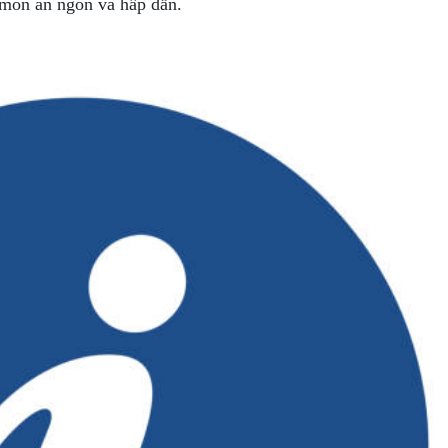
 món ăn ngon và hấp dẫn.