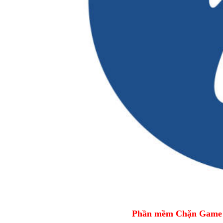
Phần mềm Chặn Game tr