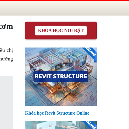
 cơm
KHÓA HỌC NỔI BẬT
ều chị
thưởng
Khóa học Revit Structure Online