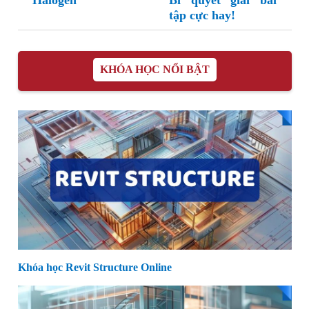
Halogen
Bí quyết giải bài
tập cực hay!
KHÓA HỌC NỔI BẬT
Khóa học Revit Structure Online