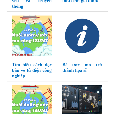
yêu và Truyền
bữa cơm gia đình!
thống
Tìm hiểu cách đọc
Bé ước mơ trở
bản vẽ tủ điện công
thành họa sĩ
nghiệp