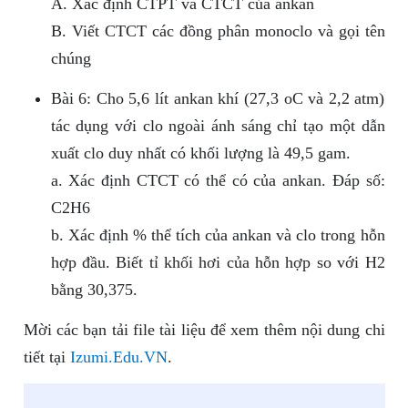
A. Xác định CTPT và CTCT của ankan
B. Viết CTCT các đồng phân monoclo và gọi tên
chúng
Bài 6: Cho 5,6 lít ankan khí (27,3 oC và 2,2 atm)
tác dụng với clo ngoài ánh sáng chỉ tạo một dẫn
xuất clo duy nhất có khối lượng là 49,5 gam.
a. Xác định CTCT có thể có của ankan. Đáp số:
C2H6
b. Xác định % thể tích của ankan và clo trong hỗn
hợp đầu. Biết tỉ khối hơi của hỗn hợp so với H2
bằng 30,375.
Mời các bạn tải file tài liệu để xem thêm nội dung chi
tiết tại
Izumi.Edu.VN
.