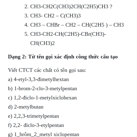
CH3-CH2C(CH3)2CH(C2H5)CH3 ?
CH3- CH2 – C(CH3)3
CH3 – CHBr – CH2 – CH(C2H5 ) – CH3
CH3-CH2-CH(C2H5)-CBr(CH3)-
CH(CH3)2
Dạng 2: Từ tên gọi xác định công thức cấu tạo
Viết CTCT các chất có tên gọi sau:
a) 4-etyl-3,3-đimetylhextan
b) 1-brom-2-clo-3-metylpentan
c) 1,2-điclo-1-metylxiclohexan
d) 2-metylbutan
e) 2,2,3-trimetylpentan
f) 2,2- điclo-3-etylpentan
g) 1_brôm_2_metyl xiclopentan