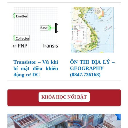
Transistor – Vũ khí
ÔN THI ĐỊA LÝ –
bí mật điều khiển
GEOGRAPHY
động cơ DC
(0847.736168)
KHÓA HỌC NỔI BẬT