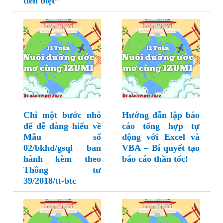
tiễn biệt”
Chỉ một bước nhỏ
Hướng dẫn lập báo
để dễ dàng hiểu về
cáo tổng hợp tự
Mẫu số
động với Excel và
02/bkhđ/gsql ban
VBA – Bí quyết tạo
hành kèm theo
báo cáo thần tốc!
Thông tư
39/2018/tt-btc