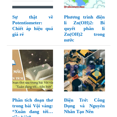
Sự thật về
Phương trình điện
Potentiometer:
li Zn(OH)2: Bí
Chiết áp hiệu quả
quyết phân li
giá rẻ
Zn(OH)2 trong
nước
Phân tích đoạn thơ
Điện Trở: Công
trong bài Vội vàng:
Dụng và Nguyên
“Xuân đang tới…
Nhân Tạo Nên