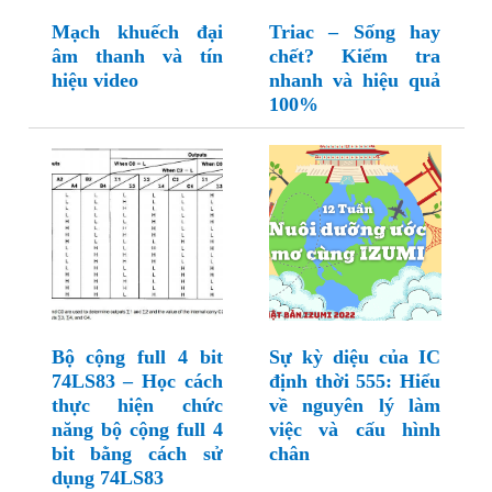
Mạch khuếch đại
Triac – Sống hay
âm thanh và tín
chết? Kiểm tra
hiệu video
nhanh và hiệu quả
100%
Bộ cộng full 4 bit
Sự kỳ diệu của IC
74LS83 – Học cách
định thời 555: Hiểu
thực hiện chức
về nguyên lý làm
năng bộ cộng full 4
việc và cấu hình
bit bằng cách sử
chân
dụng 74LS83