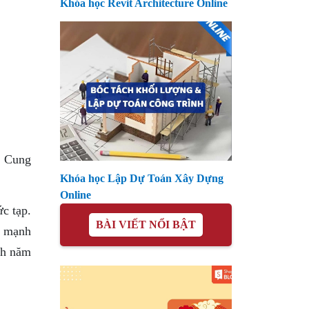
Khóa học Revit Architecture Online
. Cung
Khóa học Lập Dự Toán Xây Dựng
Online
c tạp.
BÀI VIẾT NỔI BẬT
a mạnh
nh năm