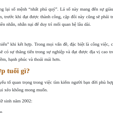
g lại số mệnh “nhất phú quý”. Lá số này mang đến sự giàu
, trước khi đạt được thành công, cặp đôi này cũng sẽ phải t
iên nhẫn, nhẫn nại để duy trì mối quan hệ lâu dài.
iển” khi kết hợp. Trong mọi vấn đề, đặc biệt là công việc, 
ẽ có sự thăng tiến trong sự nghiệp và đạt được địa vị cao t
ềm, hạnh phúc và thoải mái hơn.
p tuổi gì?
 yếu tố quan trọng trong việc tìm kiếm người bạn đời phù hợ
 xui xẻo không mong muốn.
nữ sinh năm 2002:
n.