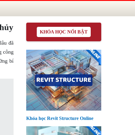
thủy
KHÓA HỌC NỔI BẬT
lâu đã
g công
ững bí
Khóa học Revit Structure Online