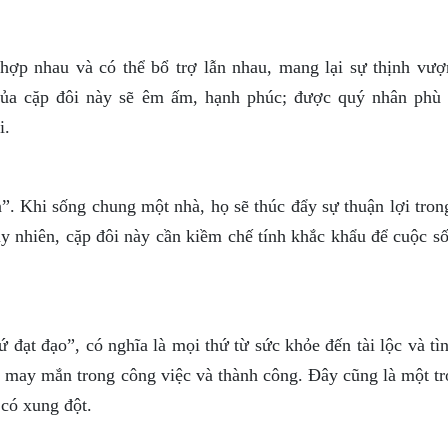
hợp nhau và có thể bổ trợ lẫn nhau, mang lại sự thịnh vượ
ủa cặp đôi này sẽ êm ấm, hạnh phúc; được quý nhân phù 
i.
”. Khi sống chung một nhà, họ sẽ thúc đẩy sự thuận lợi tron
y nhiên, cặp đôi này cần kiềm chế tính khắc khẩu để cuộc số
ứ đạt đạo”, có nghĩa là mọi thứ từ sức khỏe đến tài lộc và t
u may mắn trong công việc và thành công. Đây cũng là một tr
 có xung đột.