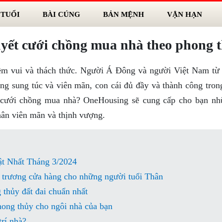
 TUỔI
BÀI CÚNG
BẢN MỆNH
VẬN HẠN
yết cưới chồng mua nhà theo phong 
ềm vui và thách thức. Người Á Đông và người Việt Nam từ 
ống sung túc và viên mãn, con cái đủ đầy và thành công tron
ể cưới chồng mua nhà? OneHousing sẽ cung cấp cho bạn nh
hân viên mãn và thịnh vượng.
t Nhất Tháng 3/2024
 trương cửa hàng cho những người tuổi Thân
thủy đất đai chuẩn nhất
hong thủy cho ngôi nhà của bạn
rí nhà?