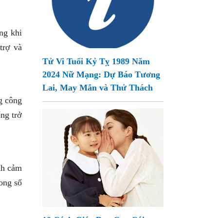
ng khi
trợ và
Tử Vi Tuổi Kỷ Tỵ 1989 Năm
2024 Nữ Mạng: Dự Báo Tương
Lai, May Mắn và Thử Thách
g công
ng trở
ình cảm
ong số