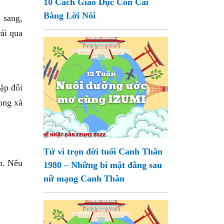
10 Cách Giáo Dục Con Cái
Bằng Lời Nói
 sang,
rải qua
cặp đôi
rong xã
Tử vi trọn đời tuổi Canh Thân
p. Nếu
1980 – Những bí mật đằng sau
nữ mạng Canh Thân