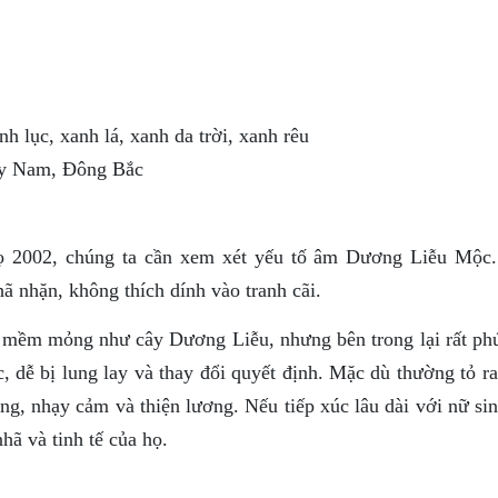
h lục, xanh lá, xanh da trời, xanh rêu
ây Nam, Đông Bắc
ọ 2002, chúng ta cần xem xét yếu tố âm Dương Liễu Mộc
 nhặn, không thích dính vào tranh cãi.
mềm mỏng như cây Dương Liễu, nhưng bên trong lại rất phứ
 dễ bị lung lay và thay đổi quyết định. Mặc dù thường tỏ r
ng, nhạy cảm và thiện lương. Nếu tiếp xúc lâu dài với nữ si
ã và tinh tế của họ.