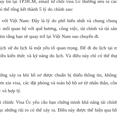
uy tín tại TP.HCM, email từ chối visa Úc thường nêu ra các
 thể tổng kết thành 5 lý do chính sau:
với Việt Nam: Đây là lý do phổ biến nhất và chung chung
mối quan hệ với quê hương, công việc, tài chính và tài sản
in rằng bạn sẽ quay trở lại Việt Nam sau chuyến đi.
ịch sử du lịch là một yếu tố quan trọng. Để đi du lịch tại 
iều kiến thức và kỹ năng du lịch. Và điều này chỉ có thể th
ng xảy ra khi hồ sơ được chuẩn bị thiếu thông tin, không 
ơn xin visa, các đặt phòng và toàn bộ hồ sơ từ nhân thân, cô
c và hợp lý.
 chính: Visa Úc yêu cầu bạn chứng minh khả năng tài chính
ục những rủi ro có thể xảy ra. Điều này được thể hiện qua h