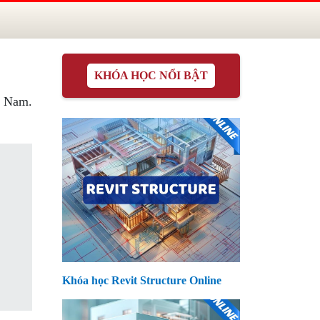
KHÓA HỌC NỔI BẬT
t Nam.
Khóa học Revit Structure Online