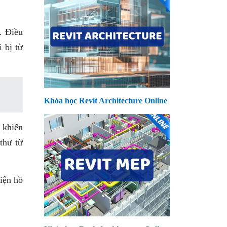
. Điều
 bị từ
Khóa học Revit Architecture Online
 khiến
thư từ
hiện hồ