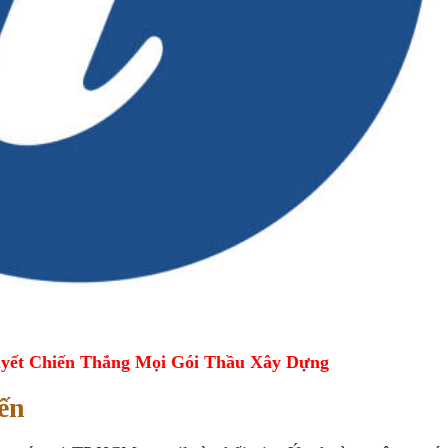
yết Chiến Thắng Mọi Gói Thầu Xây Dựng
ến