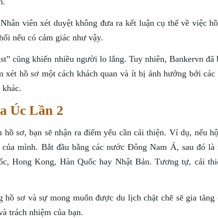
n.
Nhân viên xét duyệt không đưa ra kết luận cụ thể về việc hồ
hối nếu có cảm giác như vậy.
ist” cũng khiến nhiều người lo lắng. Tuy nhiên, Bankervn đã
m xét hồ sơ một cách khách quan và ít bị ảnh hưởng bởi các 
 khác.
sa Úc Lần 2
h hồ sơ, bạn sẽ nhận ra điểm yếu cần cải thiện. Ví dụ, nếu h
ịch của mình. Bắt đầu bằng các nước Đông Nam Á, sau đó là
uốc, Hong Kong, Hàn Quốc hay Nhật Bản. Tương tự, cải thi
g hồ sơ và sự mong muốn được du lịch chặt chẽ sẽ gia tăng 
và trách nhiệm của bạn.