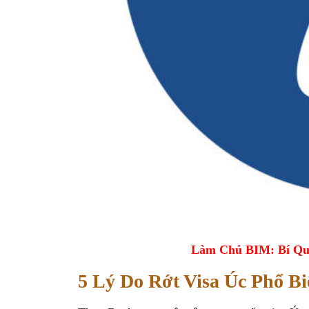
Làm Chủ BIM: Bí Qu
5 Lý Do Rớt Visa Úc Phổ Bi