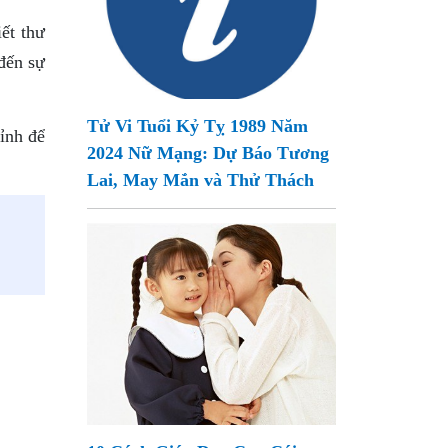
iết thư
 đến sự
Tử Vi Tuổi Kỷ Tỵ 1989 Năm
ỉnh để
2024 Nữ Mạng: Dự Báo Tương
Lai, May Mắn và Thử Thách