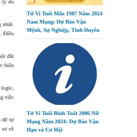
 lý do
Tử Vi Tuổi Mão 1987 Năm 2024
Nam Mạng: Dự Báo Vận
 nhất.
Mệnh, Sự Nghiệp, Tình Duyên
. Điều
một đất
ực hiện
logic,
ng việc
Tử Vi Tuổi Bính Tuất 2006 Nữ
 để tự
Mạng Năm 2024: Dự Báo Vận
ồ sơ về
Hạn và Cơ Hội