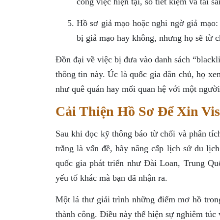
công việc hiện tại, sổ tiết kiệm và tài sả
Hồ sơ giả mạo hoặc nghi ngờ giả mạo: 
bị giả mạo hay không, nhưng họ sẽ từ c
Đồn đại về việc bị đưa vào danh sách “blackl
thông tin này. Úc là quốc gia dân chủ, họ xe
như quê quán hay mối quan hệ với một người
Cải Thiện Hồ Sơ Để Xin Vi
Sau khi đọc kỹ thông báo từ chối và phân tíc
trắng là vấn đề, hãy nâng cấp lịch sử du l
quốc gia phát triển như Đài Loan, Trung Q
yếu tố khác mà bạn đã nhận ra.
Một lá thư giải trình những điểm mơ hồ tron
thành công. Điều này thể hiện sự nghiêm túc 