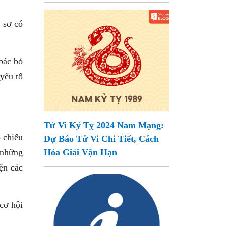
 sơ có
 bác bỏ
yếu tố
Tử Vi Kỷ Tỵ 2024 Nam Mạng:
ộ chiếu
Dự Báo Tử Vi Chi Tiết, Cách
 những
Hóa Giải Vận Hạn
ện các
cơ hội