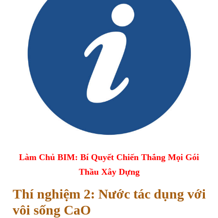
Làm Chủ BIM: Bí Quyết Chiến Thắng Mọi Gói
Thầu Xây Dựng
Thí nghiệm 2: Nước tác dụng với
vôi sống CaO