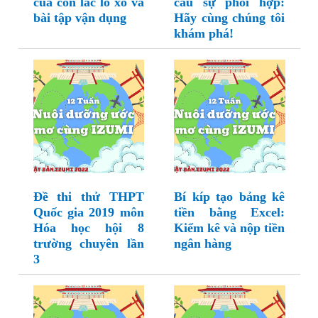
của con lắc lò xo và
cầu sự phối hợp:
bài tập vận dụng
Hãy cùng chúng tôi
khám phá!
Đề thi thử THPT
Bí kíp tạo bảng kê
Quốc gia 2019 môn
tiền bằng Excel:
Hóa học hội 8
Kiểm kê và nộp tiền
trường chuyên lần
ngân hàng
3