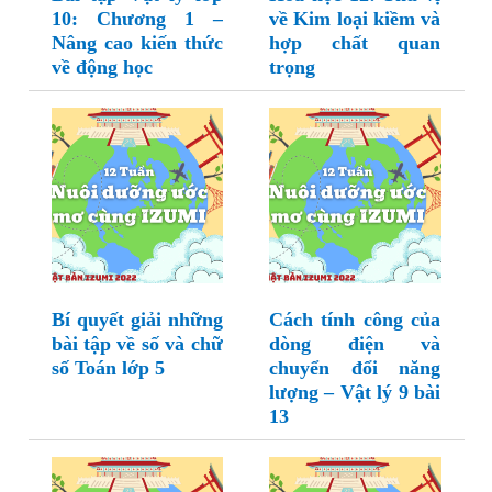
10: Chương 1 –
về Kim loại kiềm và
Nâng cao kiến thức
hợp chất quan
về động học
trọng
Bí quyết giải những
Cách tính công của
bài tập về số và chữ
dòng điện và
số Toán lớp 5
chuyển đổi năng
lượng – Vật lý 9 bài
13