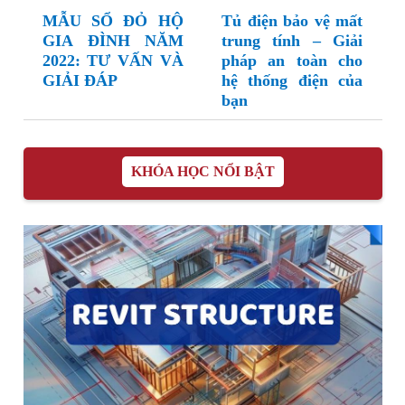
MẪU SỔ ĐỎ HỘ
Tủ điện bảo vệ mất
GIA ĐÌNH NĂM
trung tính – Giải
2022: TƯ VẤN VÀ
pháp an toàn cho
GIẢI ĐÁP
hệ thống điện của
bạn
KHÓA HỌC NỔI BẬT