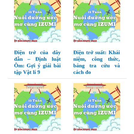
Điện trở của dây
Điện trở suất: Khái
dẫn – Định luật
niệm, công thức,
Ôm: Gợi ý giải bài
bảng tra cứu và
tập Vật lí 9
cách đo