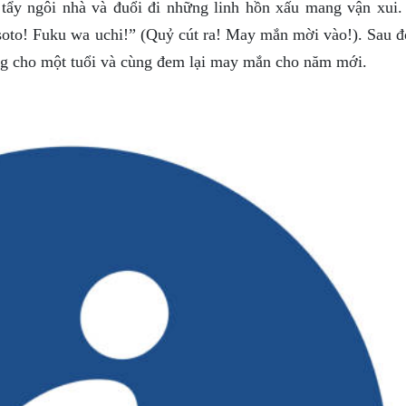
tẩy ngôi nhà và đuổi đi những linh hồn xấu mang vận xui.
 soto! Fuku wa uchi!” (Quỷ cút ra! May mắn mời vào!). Sau đ
ng cho một tuổi và cùng đem lại may mắn cho năm mới.