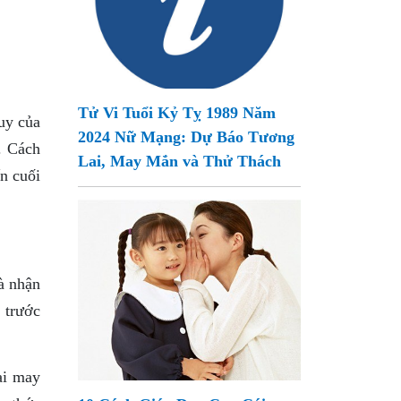
Tử Vi Tuổi Kỷ Tỵ 1989 Năm
uy của
2024 Nữ Mạng: Dự Báo Tương
. Cách
Lai, May Mắn và Thử Thách
n cuối
và nhận
trước
ại may