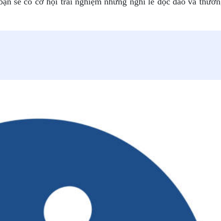
ạn sẽ có cơ hội trải nghiệm những nghi lễ độc đáo và thưởn