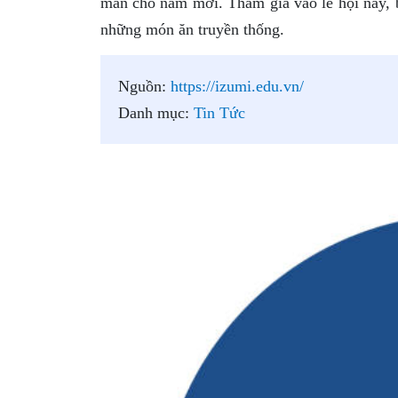
mắn cho năm mới. Tham gia vào lễ hội này, b
những món ăn truyền thống.
Nguồn:
https://izumi.edu.vn/
Danh mục:
Tin Tức