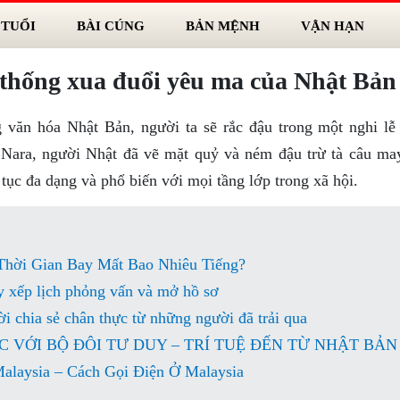
 TUỔI
BÀI CÚNG
BẢN MỆNH
VẬN HẠN
 thống xua đuổi yêu ma của Nhật Bản
g văn hóa Nhật Bản, người ta sẽ rắc đậu trong một nghi lễ 
Nara, người Nhật đã vẽ mặt quỷ và ném đậu trừ tà câu ma
 tục đa dạng và phổ biến với mọi tầng lớp trong xã hội.
Thời Gian Bay Mất Bao Nhiêu Tiếng?
y xếp lịch phỏng vấn và mở hồ sơ
i chia sẻ chân thực từ những người đã trải qua
VỚI BỘ ĐÔI TƯ DUY – TRÍ TUỆ ĐẾN TỪ NHẬT BẢN
alaysia – Cách Gọi Điện Ở Malaysia