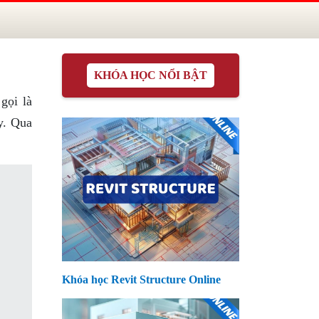
KHÓA HỌC NỔI BẬT
gọi là
y. Qua
Khóa học Revit Structure Online