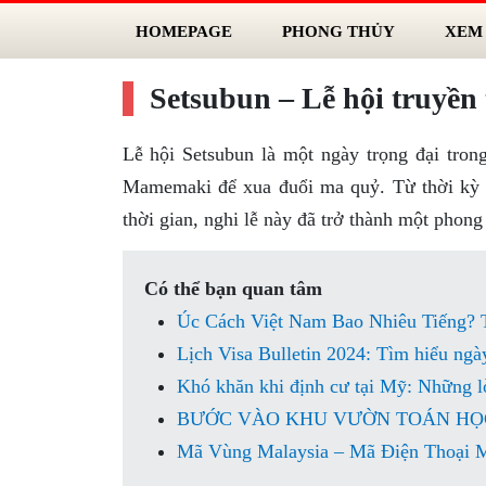
HOMEPAGE
PHONG THỦY
XEM
Setsubun – Lễ hội truyền
Lễ hội Setsubun là một ngày trọng đại tron
Mamemaki để xua đuổi ma quỷ. Từ thời kỳ 
thời gian, nghi lễ này đã trở thành một phong
Có thể bạn quan tâm
Úc Cách Việt Nam Bao Nhiêu Tiếng? 
Lịch Visa Bulletin 2024: Tìm hiểu ngà
Khó khăn khi định cư tại Mỹ: Những lờ
BƯỚC VÀO KHU VƯỜN TOÁN HỌC 
Mã Vùng Malaysia – Mã Điện Thoại M