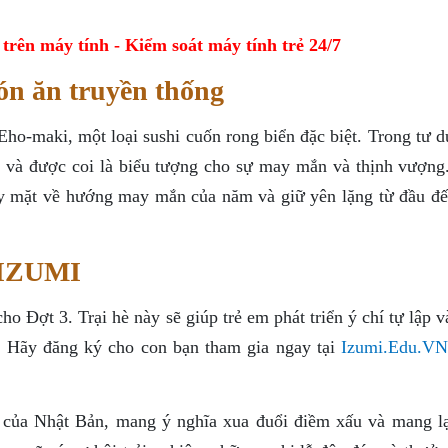
ên máy tính - Kiểm soát máy tính trẻ 24/7
n ăn truyền thống
ho-maki, một loại sushi cuốn rong biển đặc biệt. Trong tư d
 và được coi là biểu tượng cho sự may mắn và thịnh vượng
ay mặt về hướng may mắn của năm và giữ yên lặng từ đầu đế
 IZUMI
 Đợt 3. Trại hè này sẽ giúp trẻ em phát triển ý chí tự lập 
. Hãy đăng ký cho con bạn tham gia ngay tại
Izumi.Edu.VN
ệt của Nhật Bản, mang ý nghĩa xua đuổi điềm xấu và mang l