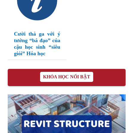
Cười thả ga với ý
tưởng “bá đạo” của
cậu học sinh “siêu
giỏi” Hóa học
KHÓA HỌC NỔI BẬT