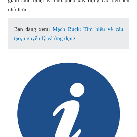
giảm sinh nhiệt và cho phép xây dựng các tiện ích
nhỏ hơn.
Bạn đang xem:
Mạch Buck: Tìm hiểu về cấu
tạo, nguyên lý và ứng dụng