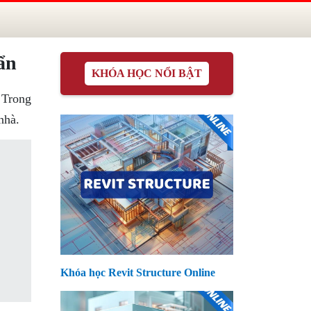
ẩn
KHÓA HỌC NỔI BẬT
 Trong
nhà.
Khóa học Revit Structure Online