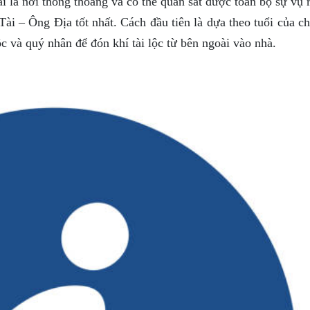
i là nơi thông thoáng và có thể quan sát được toàn bộ sự vụ 
i – Ông Địa tốt nhất. Cách đầu tiên là dựa theo tuổi của ch
ộc và quý nhân để đón khí tài lộc từ bên ngoài vào nhà.