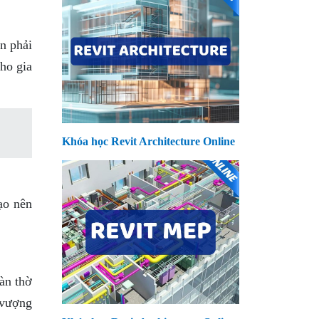
n phải
ho gia
Khóa học Revit Architecture Online
ạo nên
àn thờ
 vượng