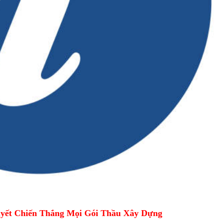
yết Chiến Thắng Mọi Gói Thầu Xây Dựng