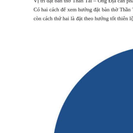
Vị trí đặt bàn thờ Thần Tài – Ông Địa cần phả
Có hai cách để xem hướng đặt bàn thờ Thần Tà
còn cách thứ hai là đặt theo hướng tốt thiên l