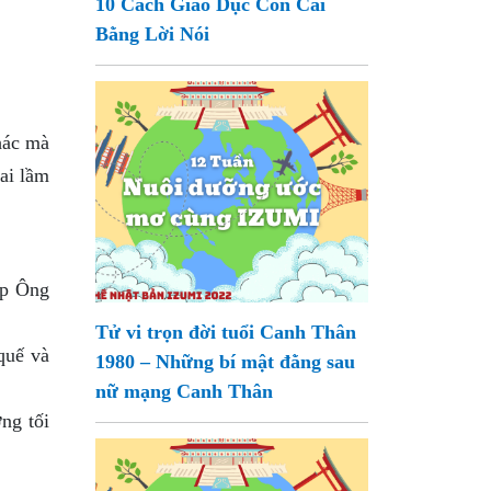
10 Cách Giáo Dục Con Cái
Bằng Lời Nói
khác mà
ai lầm
úp Ông
Tử vi trọn đời tuổi Canh Thân
quế và
1980 – Những bí mật đằng sau
nữ mạng Canh Thân
ng tối