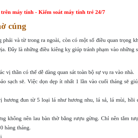
ên máy tính - Kiểm soát máy tính trẻ 24/7
hờ cúng
ang phải và từ trong ra ngoài, còn có một số điều quan trọng 
ịa. Đây là những điều kiêng kỵ giúp tránh phạm vào những s
c vị thần có thể dễ dàng quan sát toàn bộ sự vụ ra vào nhà.
 sạch sẽ. Việc dọn dẹp ít nhất 1 lần vào cuối tháng sẽ gi
ị hương đun từ 5 loại lá như hương nhu, lá sả, lá mùi, hồi 
ng không nên lau bàn thờ bằng rượu gừng. Chỉ nên tắm tượ
0 hàng tháng.
i.