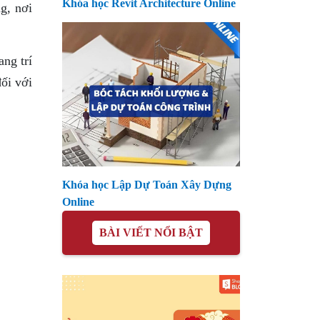
Khóa học Revit Architecture Online
g, nơi
ang trí
đối với
Khóa học Lập Dự Toán Xây Dựng
Online
BÀI VIẾT NỔI BẬT