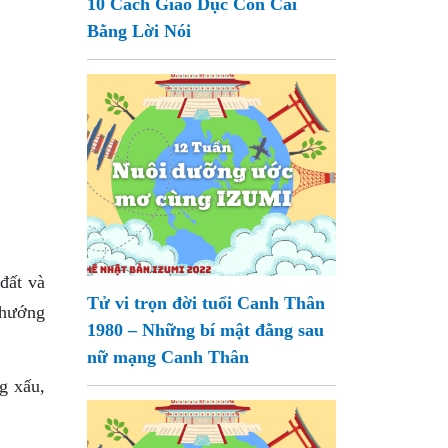
10 Cách Giáo Dục Con Cái
Bằng Lời Nói
đất và
Tử vi trọn đời tuổi Canh Thân
, hướng
1980 – Những bí mật đằng sau
nữ mạng Canh Thân
g xấu,