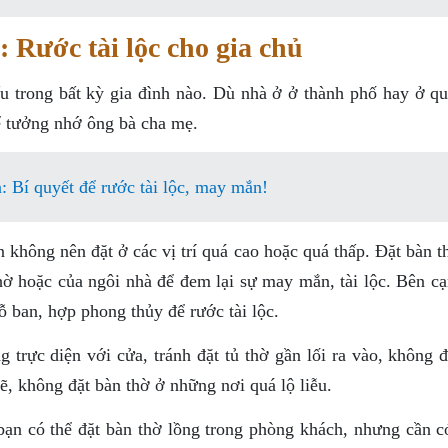
: Rước tài lộc cho gia chủ
ếu trong bất kỳ gia đình nào. Dù nhà ở ở thành phố hay ở qu
ể tưởng nhớ ông bà cha mẹ.
n: Bí quyết để rước tài lộc, may mắn!
n không nên đặt ở các vị trí quá cao hoặc quá thấp. Đặt bàn 
hờ hoặc của ngôi nhà để đem lại sự may mắn, tài lộc. Bên cạ
ỗ ban, hợp phong thủy để rước tài lộc.
trực diện với cửa, tránh đặt tủ thờ gần lối ra vào, không đ
ẽ, không đặt bàn thờ ở những nơi quá lộ liễu.
ạn có thể đặt bàn thờ lồng trong phòng khách, nhưng cần c