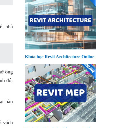
ê, nhà
Khóa học Revit Architecture Online
thờ ông
nh đó,
ặt bàn
ó vách