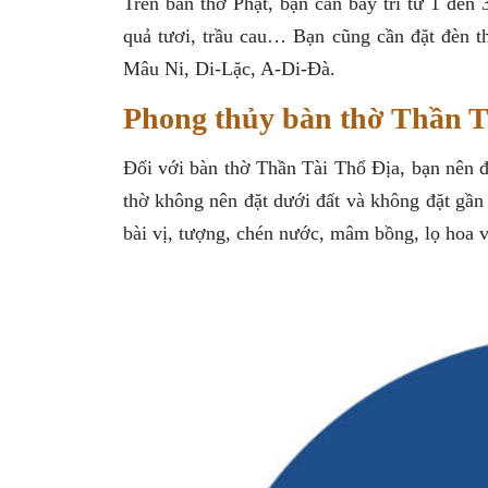
Trên bàn thờ Phật, bạn cần bày trí từ 1 đến
quả tươi, trầu cau… Bạn cũng cần đặt đèn t
Mâu Ni, Di-Lặc, A-Di-Đà.
Phong thủy bàn thờ Thần Tà
Đối với bàn thờ Thần Tài Thổ Địa, bạn nên đ
thờ không nên đặt dưới đất và không đặt gần
bài vị, tượng, chén nước, mâm bồng, lọ hoa v