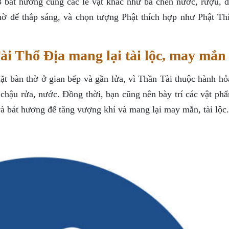
 3 bát hương cùng các lễ vật khác như ba chén nước, rượu, đ
hờ để thắp sáng, và chọn tượng Phật thích hợp như Phật Th
i Thổ Địa mang lại tài lộc, may mắn
ặt bàn thờ ở gian bếp và gần lửa, vì Thần Tài thuộc hành hỏ
 chậu rửa, nước. Đồng thời, bạn cũng nên bày trí các vật ph
à bát hương để tăng vượng khí và mang lại may mắn, tài lộc.