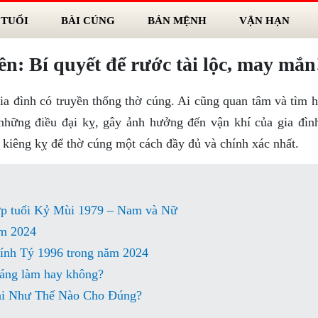
 TUỔI
BÀI CÚNG
BẢN MỆNH
VẬN HẠN
ên: Bí quyết để rước tài lộc, may mắn
gia đình có truyền thống thờ cúng. Ai cũng quan tâm và tìm 
hững điều đại kỵ, gây ảnh hưởng đến vận khí của gia đìn
 kiêng kỵ để thờ cúng một cách đầy đủ và chính xác nhất.
ợp tuổi Kỷ Mùi 1979 – Nam và Nữ
ăm 2024
Bính Tý 1996 trong năm 2024
áng làm hay không?
ài Như Thế Nào Cho Đúng?