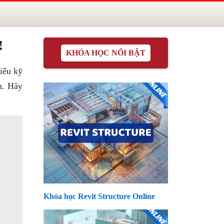
!
KHÓA HỌC NỔI BẬT
hiểu kỹ
h. Hãy
Khóa học Revit Structure Online