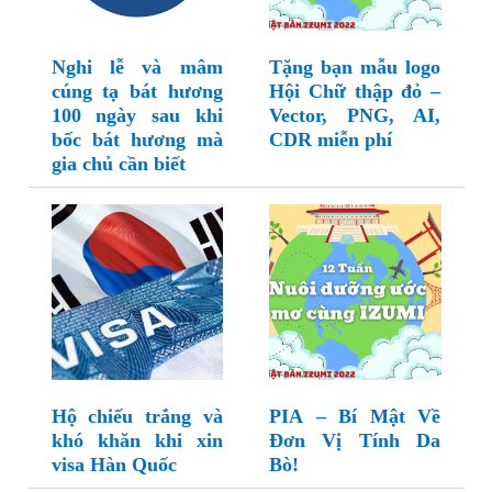
Nghi lễ và mâm
Tặng bạn mẫu logo
cúng tạ bát hương
Hội Chữ thập đỏ –
100 ngày sau khi
Vector, PNG, AI,
bốc bát hương mà
CDR miễn phí
gia chủ cần biết
Hộ chiếu trắng và
PIA – Bí Mật Về
khó khăn khi xin
Đơn Vị Tính Da
visa Hàn Quốc
Bò!