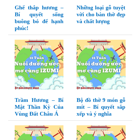
Ghế thắp hương –
Những loại gỗ tuyệt
Bí quyết sống
vời cho bàn thờ đẹp
buông bỏ để hạnh
và chất lượng
phúc!
Trầm Hương – Bí
Bộ đồ thờ 9 món gỗ
Mật Thần Kỳ Của
mít – Bí quyết sắp
Vùng Đất Châu Á
xếp và ý nghĩa