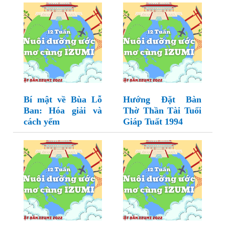
Bí mật về Bùa Lỗ
Hướng Đặt Bàn
Ban: Hóa giải và
Thờ Thần Tài Tuổi
cách yểm
Giáp Tuất 1994