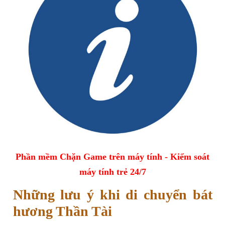
Phần mềm Chặn Game trên máy tính - Kiểm soát
máy tính trẻ 24/7
Những lưu ý khi di chuyển bát
hương Thần Tài