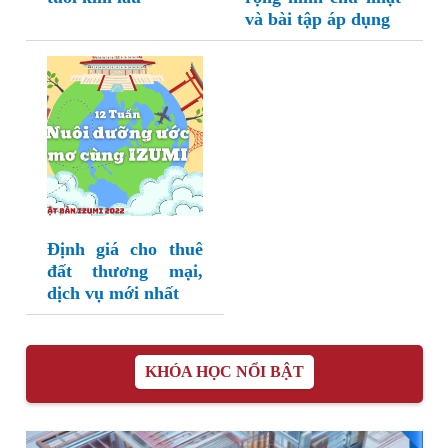
và bài tập áp dụng
Định giá cho thuê
đất thương mại,
dịch vụ mới nhất
KHÓA HỌC NỔI BẬT