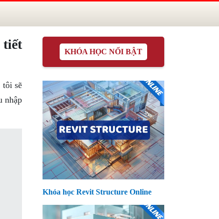
tiết
KHÓA HỌC NỔI BẬT
tôi sẽ
hu nhập
Khóa học Revit Structure Online