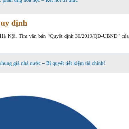
c phản ứng hóa học – Kết nối tri thức
quy định
ố Hà Nội. Tìm văn bản “Quyết định 30/2019/QĐ-UBND” của
khung giá nhà nước – Bí quyết tiết kiệm tài chính!