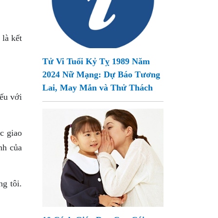
 là kết
Tử Vi Tuổi Kỷ Tỵ 1989 Năm
2024 Nữ Mạng: Dự Báo Tương
Lai, May Mắn và Thử Thách
iếu với
c giao
nh của
g tôi.