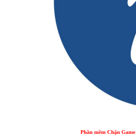
Phần mềm Chặn Game tr