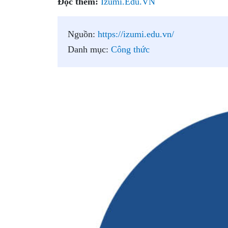
Đọc thêm:
Izumi.Edu.VN
Nguồn:
https://izumi.edu.vn/
Danh mục:
Công thức