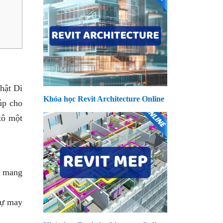
hật Di
Khóa học Revit Architecture Online
úp cho
 tô một
, mang
sự may