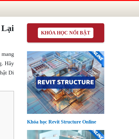
 Lại
KHÓA HỌC NỔI BẬT
n mang
g. Hãy
hật Di
Khóa học Revit Structure Online