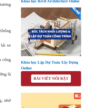
Khóa học Revit Architecture Online
phương
. Không
lái xe
a công
Khóa học Lập Dự Toán Xây Dựng
Online
ởng là
BÀI VIẾT NỔI BẬT
g, nhờ