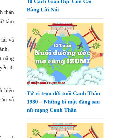
10 Cách Giáo Dục Con Cái
Bằng Lời Nói
h thản
iữ tâm
lái và
ành.
t năng
yến đi
à biểu
Tử vi trọn đời tuổi Canh Thân
mắn và
1980 – Những bí mật đằng sau
nữ mạng Canh Thân