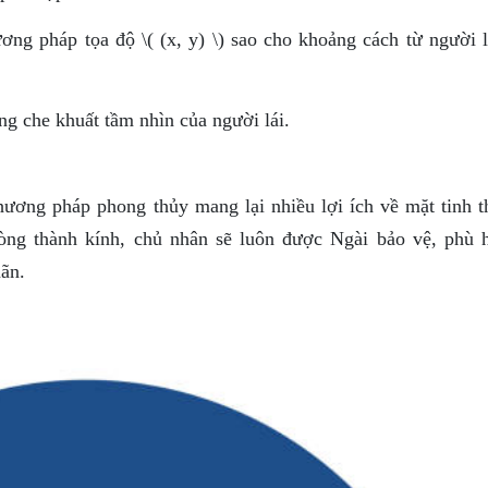
ơng pháp tọa độ \( (x, y) \) sao cho khoảng cách từ người l
ng che khuất tầm nhìn của người lái.
hương pháp phong thủy mang lại nhiều lợi ích về mặt tinh t
òng thành kính, chủ nhân sẽ luôn được Ngài bảo vệ, phù 
ãn.