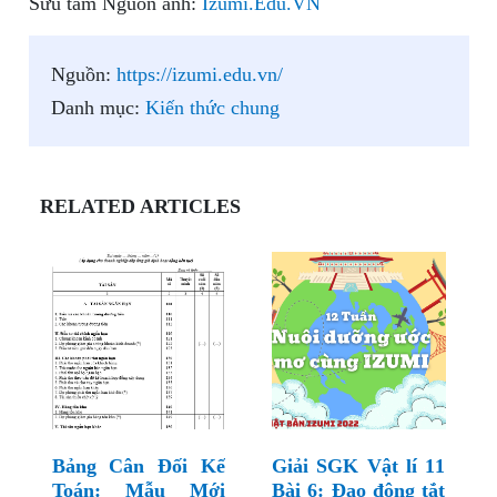
Sưu tầm Nguồn ảnh:
Izumi.Edu.VN
Nguồn:
https://izumi.edu.vn/
Danh mục:
Kiến thức chung
RELATED ARTICLES
Bảng Cân Đối Kế
Giải SGK Vật lí 11
Toán: Mẫu Mới
Bài 6: Đao động tắt