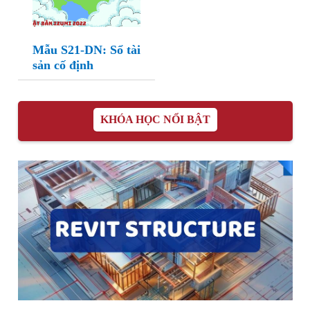
Mẫu S21-DN: Sổ tài
sản cố định
KHÓA HỌC NỔI BẬT