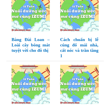
Bàng Đài Loan –
Cách chuẩn bị lễ
Loài cây bóng mát
cúng đổ mái nhà,
tuyệt vời cho đô thị
cất nóc và trần tầng
1