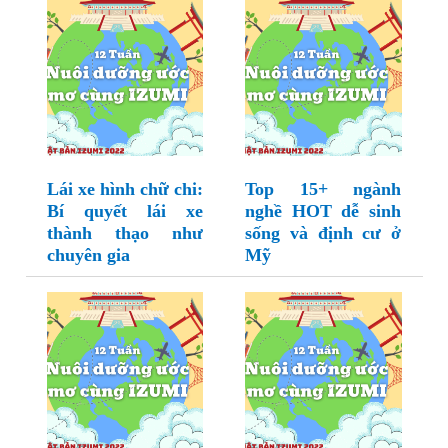
Lái xe hình chữ chi:
Top 15+ ngành
Bí quyết lái xe
nghề HOT dễ sinh
thành thạo như
sống và định cư ở
chuyên gia
Mỹ