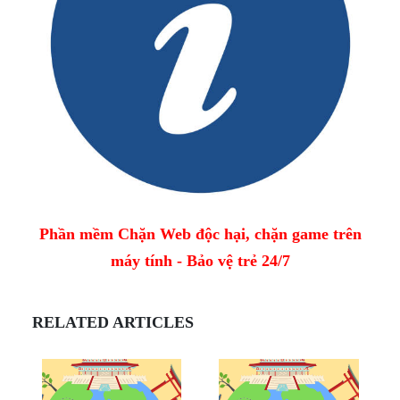
Phần mềm Chặn Web độc hại, chặn game trên
máy tính - Bảo vệ trẻ 24/7
RELATED ARTICLES