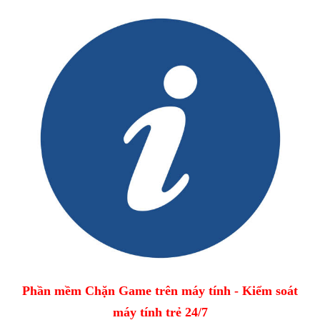
Phần mềm Chặn Game trên máy tính - Kiểm soát
máy tính trẻ 24/7