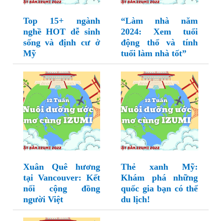
Top 15+ ngành
“Làm nhà năm
nghề HOT dễ sinh
2024: Xem tuổi
sống và định cư ở
động thổ và tính
Mỹ
tuổi làm nhà tốt”
Xuân Quê hương
Thẻ xanh Mỹ:
tại Vancouver: Kết
Khám phá những
nối cộng đồng
quốc gia bạn có thể
người Việt
du lịch!