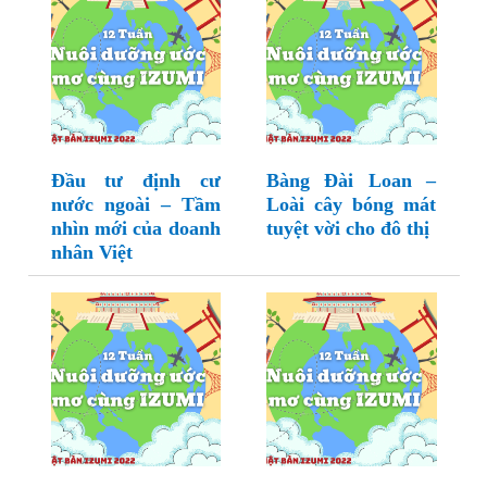
Đầu tư định cư
Bàng Đài Loan –
nước ngoài – Tầm
Loài cây bóng mát
nhìn mới của doanh
tuyệt vời cho đô thị
nhân Việt