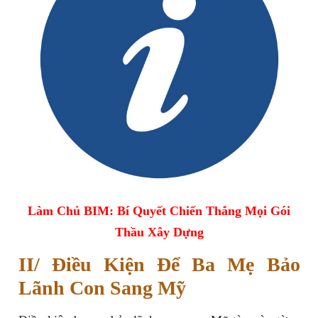
Làm Chủ BIM: Bí Quyết Chiến Thắng Mọi Gói
Thầu Xây Dựng
II/ Điều Kiện Để Ba Mẹ Bảo
Lãnh Con Sang Mỹ