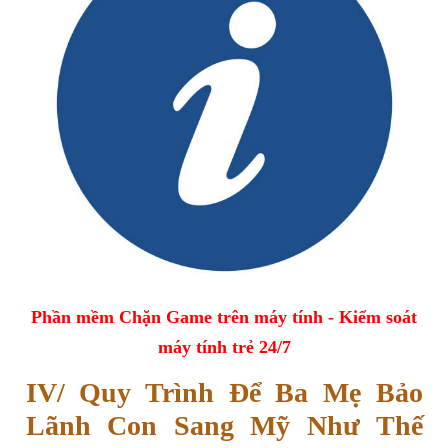
Phần mềm Chặn Game trên máy tính - Kiểm soát
máy tính trẻ 24/7
IV/ Quy Trình Để Ba Mẹ Bảo
Lãnh Con Sang Mỹ Như Thế