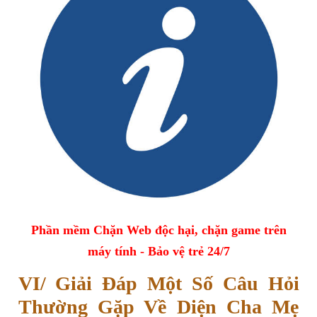
Phần mềm Chặn Web độc hại, chặn game trên
máy tính - Bảo vệ trẻ 24/7
VI/ Giải Đáp Một Số Câu Hỏi
Thường Gặp Về Diện Cha Mẹ