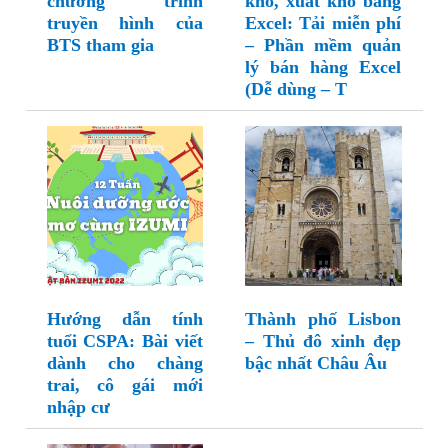
chương trình
kho, xuất kho bằng
truyền hình của
Excel: Tải miễn phí
BTS tham gia
– Phần mềm quản
lý bán hàng Excel
(Dễ dùng – T
Hướng dẫn tính
Thành phố Lisbon
tuổi CSPA: Bài viết
– Thủ đô xinh đẹp
dành cho chàng
bậc nhất Châu Âu
trai, cô gái mới
nhập cư