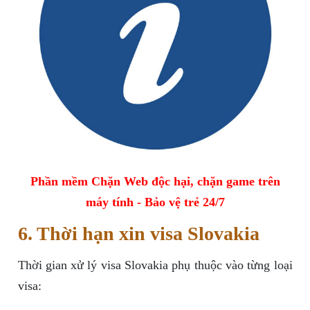
Phần mềm Chặn Web độc hại, chặn game trên
máy tính - Bảo vệ trẻ 24/7
6. Thời hạn xin visa Slovakia
Thời gian xử lý visa Slovakia phụ thuộc vào từng loại
visa: