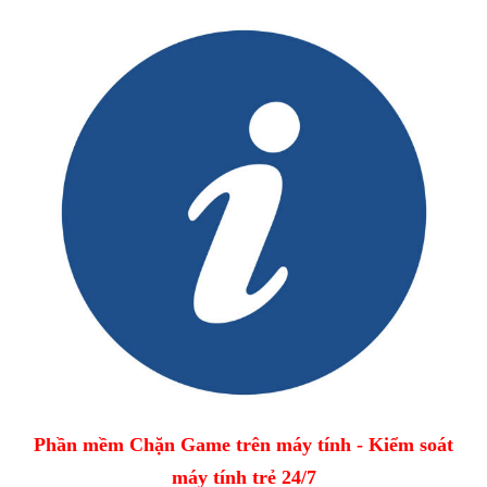
Phần mềm Chặn Game trên máy tính - Kiểm soát
máy tính trẻ 24/7