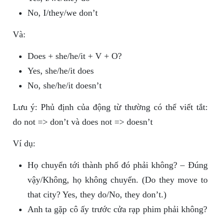
No, I/they/we don’t
Và:
Does + she/he/it + V + O?
Yes, she/he/it does
No, she/he/it doesn’t
Lưu ý: Phủ định của động từ thường có thể viết tắt:
do not => don’t và does not => doesn’t
Ví dụ:
Họ chuyển tới thành phố đó phải không? – Đúng
vậy/Không, họ không chuyển. (Do they move to
that city? Yes, they do/No, they don’t.)
Anh ta gặp cô ấy trước cửa rạp phim phải không?