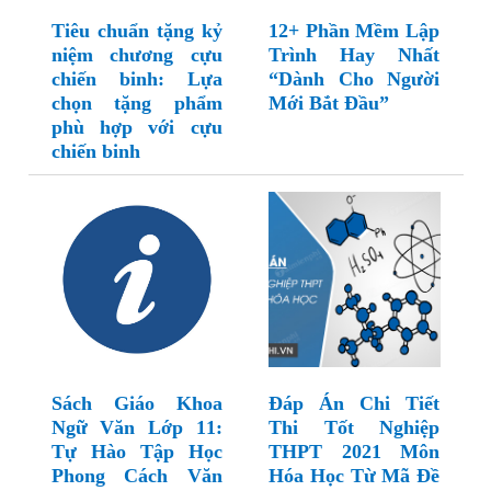
Tiêu chuẩn tặng kỷ
12+ Phần Mềm Lập
niệm chương cựu
Trình Hay Nhất
chiến binh: Lựa
“Dành Cho Người
chọn tặng phẩm
Mới Bắt Đầu”
phù hợp với cựu
chiến binh
Sách Giáo Khoa
Đáp Án Chi Tiết
Ngữ Văn Lớp 11:
Thi Tốt Nghiệp
Tự Hào Tập Học
THPT 2021 Môn
Phong Cách Văn
Hóa Học Từ Mã Đề