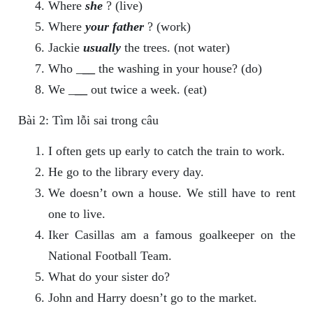
Where
she
? (live)
Where
your father
? (work)
Jackie
usually
the trees. (not water)
Who _
__
the washing in your house? (do)
We _
__
out twice a week. (eat)
Bài 2: Tìm lỗi sai trong câu
I often gets up early to catch the train to work.
He go to the library every day.
We doesn’t own a house. We still have to rent
one to live.
Iker Casillas am a famous goalkeeper on the
National Football Team.
What do your sister do?
John and Harry doesn’t go to the market.