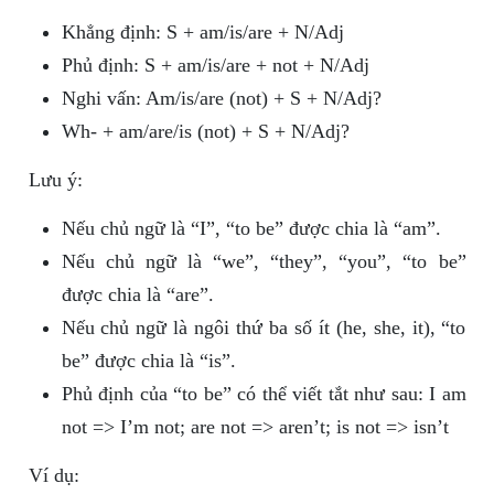
Khẳng định: S + am/is/are + N/Adj
Phủ định: S + am/is/are + not + N/Adj
Nghi vấn: Am/is/are (not) + S + N/Adj?
Wh- + am/are/is (not) + S + N/Adj?
Lưu ý:
Nếu chủ ngữ là “I”, “to be” được chia là “am”.
Nếu chủ ngữ là “we”, “they”, “you”, “to be”
được chia là “are”.
Nếu chủ ngữ là ngôi thứ ba số ít (he, she, it), “to
be” được chia là “is”.
Phủ định của “to be” có thể viết tắt như sau: I am
not => I’m not; are not => aren’t; is not => isn’t
Ví dụ: