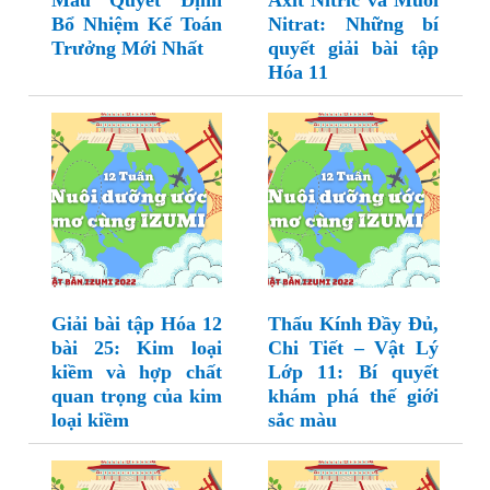
Mẫu Quyết Định
Axit Nitric và Muối
Bổ Nhiệm Kế Toán
Nitrat: Những bí
Trưởng Mới Nhất
quyết giải bài tập
Hóa 11
Giải bài tập Hóa 12
Thấu Kính Đầy Đủ,
bài 25: Kim loại
Chi Tiết – Vật Lý
kiềm và hợp chất
Lớp 11: Bí quyết
quan trọng của kim
khám phá thế giới
loại kiềm
sắc màu