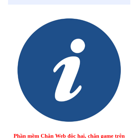
Phần mềm Chặn Web độc hại, chặn game trên