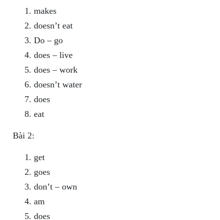
makes
doesn’t eat
Do – go
does – live
does – work
doesn’t water
does
eat
Bài 2:
get
goes
don’t – own
am
does