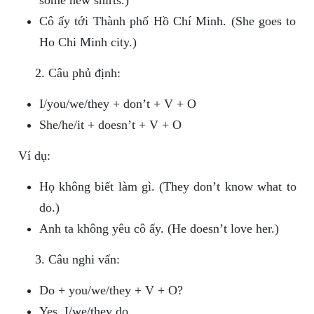
some new shirts.)
Cô ấy tới Thành phố Hồ Chí Minh. (She goes to
Ho Chi Minh city.)
Câu phủ định:
I/you/we/they + don’t + V + O
She/he/it + doesn’t + V + O
Ví dụ:
Họ không biết làm gì. (They don’t know what to
do.)
Anh ta không yêu cô ấy. (He doesn’t love her.)
Câu nghi vấn:
Do + you/we/they + V + O?
Yes, I/we/they do