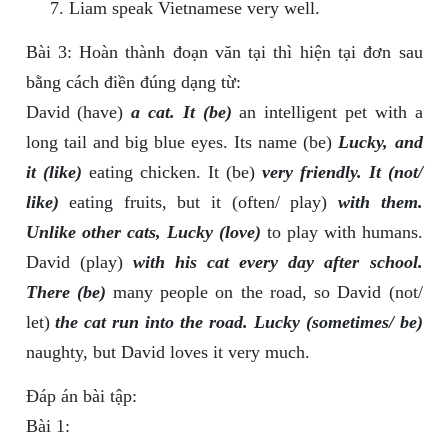
Liam speak Vietnamese very well.
Bài 3: Hoàn thành đoạn văn tại thì hiện tại đơn sau
bằng cách điền đúng dạng từ:
David (have)
a cat. It (be)
an intelligent pet with a
long tail and big blue eyes. Its name (be)
Lucky, and
it (like)
eating chicken. It (be)
very friendly. It (not/
like)
eating fruits, but it (often/ play)
with them.
Unlike other cats, Lucky (love)
to play with humans.
David (play)
with his cat every day after school.
There (be)
many people on the road, so David (not/
let)
the cat run into the road. Lucky (sometimes/ be)
naughty, but David loves it very much.
Đáp án bài tập:
Bài 1: