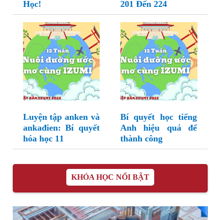
Học!
201 Đến 224
Luyện tập anken và
Bí quyết học tiếng
ankađien: Bí quyết
Anh hiệu quả để
hóa học 11
thành công
KHÓA HỌC NỔI BẬT