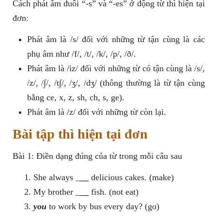
Cách phát âm đuôi “-s” và “-es” ở động từ thì hiện tại
đơn:
Phát âm là /s/ đối với những từ tận cùng là các
phụ âm như /f/, /t/, /k/, /p/, /ð/.
Phát âm là /iz/ đối với những từ có tận cùng là /s/,
/z/, /∫/, /t∫/, /ʒ/, /dʒ/ (thông thường là từ tận cùng
bằng ce, x, z, sh, ch, s, ge).
Phát âm là /z/ đối với những từ còn lại.
Bài tập thì hiện tại đơn
Bài 1: Điền dạng đúng của từ trong mỗi câu sau
She always _
__
delicious cakes. (make)
My brother _
__
fish. (not eat)
you
to work by bus every day? (go)