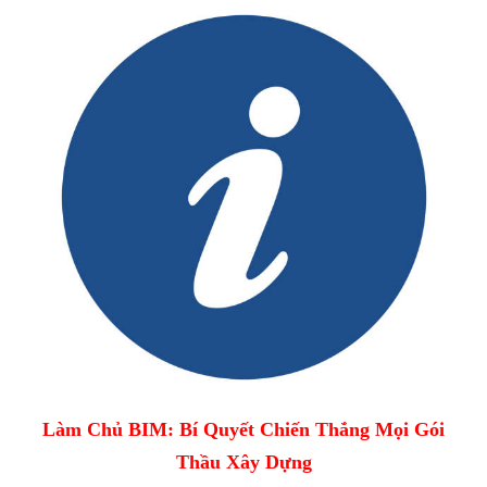
Làm Chủ BIM: Bí Quyết Chiến Thắng Mọi Gói
Thầu Xây Dựng