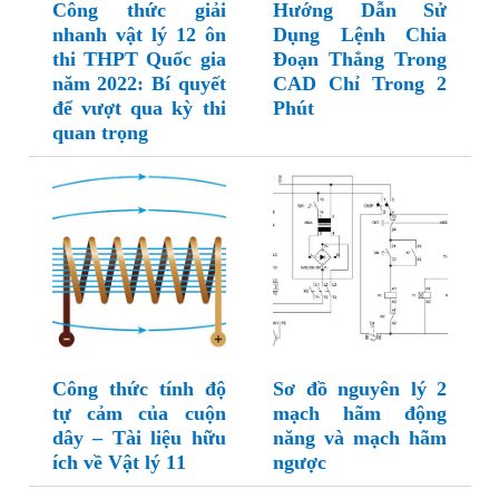
Công thức giải
Hướng Dẫn Sử
nhanh vật lý 12 ôn
Dụng Lệnh Chia
thi THPT Quốc gia
Đoạn Thẳng Trong
năm 2022: Bí quyết
CAD Chỉ Trong 2
để vượt qua kỳ thi
Phút
quan trọng
Công thức tính độ
Sơ đồ nguyên lý 2
tự cảm của cuộn
mạch hãm động
dây – Tài liệu hữu
năng và mạch hãm
ích về Vật lý 11
ngược