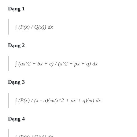
Dạng 1
∫ (P(x) / Q(x)) dx
Dạng 2
∫ (ax^2 + bx + c) / (x^2 + px + q) dx
Dạng 3
∫ (P(x) / (x - α)^m(x^2 + px + q)^n) dx
Dạng 4