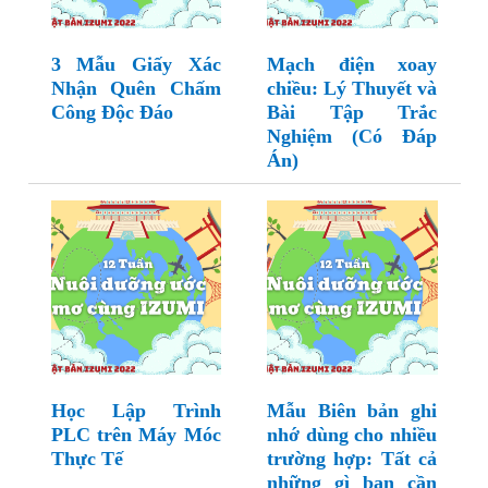
3 Mẫu Giấy Xác
Mạch điện xoay
Nhận Quên Chấm
chiều: Lý Thuyết và
Công Độc Đáo
Bài Tập Trắc
Nghiệm (Có Đáp
Án)
Học Lập Trình
Mẫu Biên bản ghi
PLC trên Máy Móc
nhớ dùng cho nhiều
Thực Tế
trường hợp: Tất cả
những gì bạn cần