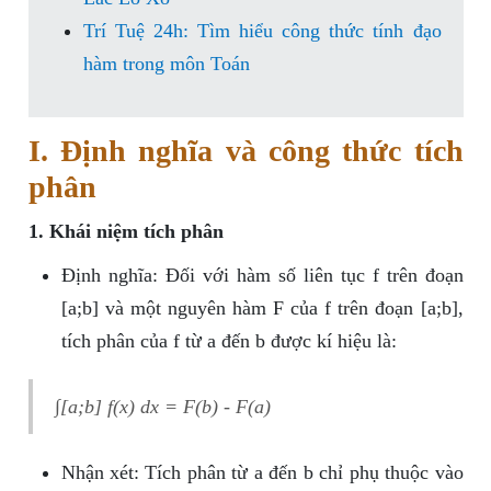
Trí Tuệ 24h: Tìm hiểu công thức tính đạo
hàm trong môn Toán
I. Định nghĩa và công thức tích
phân
1. Khái niệm tích phân
Định nghĩa: Đối với hàm số liên tục f trên đoạn
[a;b] và một nguyên hàm F của f trên đoạn [a;b],
tích phân của f từ a đến b được kí hiệu là:
∫[a;b] f(x) dx = F(b) - F(a)
Nhận xét: Tích phân từ a đến b chỉ phụ thuộc vào