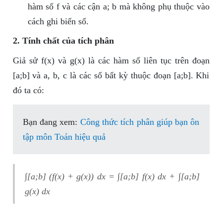
hàm số f và các cận a; b mà không phụ thuộc vào
cách ghi biến số.
2. Tính chất của tích phân
Giả sử f(x) và g(x) là các hàm số liên tục trên đoạn
[a;b] và a, b, c là các số bất kỳ thuộc đoạn [a;b]. Khi
đó ta có:
Bạn đang xem:
Công thức tích phân giúp bạn ôn
tập môn Toán hiệu quả
∫[a;b] (f(x) + g(x)) dx = ∫[a;b] f(x) dx + ∫[a;b]
g(x) dx