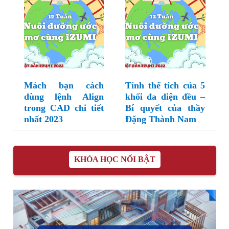
Mách bạn cách
Tính thể tích của 5
dùng lệnh Align
khối đa diện đều –
trong CAD chi tiết
Bí quyết của thầy
nhất 2023
Đặng Thành Nam
KHÓA HỌC NỔI BẬT