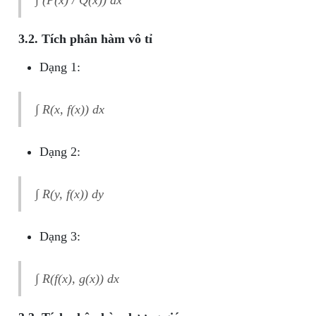
∫ (P(x) / Q(x)) dx
3.2. Tích phân hàm vô tỉ
Dạng 1:
∫ R(x, f(x)) dx
Dạng 2:
∫ R(y, f(x)) dy
Dạng 3:
∫ R(f(x), g(x)) dx