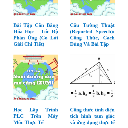
Bài Tập Cân Bằng
Câu Tường Thuật
Hóa Học – Tốc Độ
(Reported Speech):
Phản Ứng (Có Lời
Công Thức, Cách
Giải Chi Tiết)
Dùng Và Bài Tập
Học Lập Trình
Công thức tính diện
PLC Trên Máy
tích hình tam giác
Móc Thực Tế
và ứng dụng thực tế