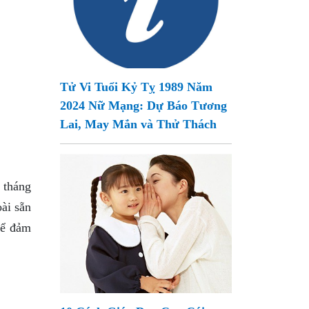
Tử Vi Tuổi Kỷ Tỵ 1989 Năm
2024 Nữ Mạng: Dự Báo Tương
Lai, May Mắn và Thử Thách
 tháng
oài sẵn
 để đảm