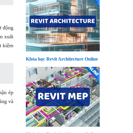
ự động
ản xuất
ết kiệm
Khóa học Revit Architecture Online
hận ép
ăng và