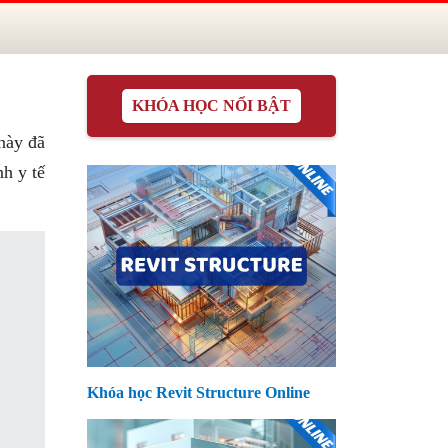
KHÓA HỌC NỔI BẬT
 này đã
nh y tế
Khóa học Revit Structure Online