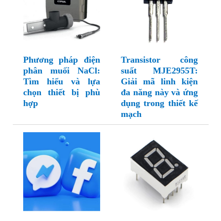
Phương pháp điện
Transistor công
phân muối NaCl:
suất MJE2955T:
Tìm hiểu và lựa
Giải mã linh kiện
chọn thiết bị phù
đa năng này và ứng
hợp
dụng trong thiết kế
mạch