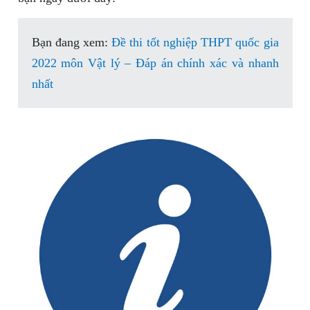
Bạn đang xem:
Đề thi tốt nghiệp THPT quốc gia
2022 môn Vật lý – Đáp án chính xác và nhanh
nhất