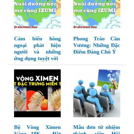
Cảm biến hồng
Phong Trào Cần
ngoại phát hiện
Vương: Những Đặc
người và những
Điểm Đáng Chú Ý
ứng dụng tuyệt vời
Bộ Vòng Ximen
Mẫu đơn từ nhiệm
Vàng 18K – Đắt
thành viên Hội