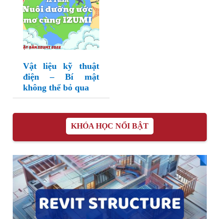
Vật liệu kỹ thuật
điện – Bí mật
không thể bỏ qua
KHÓA HỌC NỔI BẬT