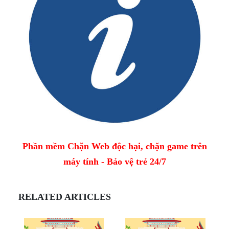
Phần mềm Chặn Web độc hại, chặn game trên
máy tính - Bảo vệ trẻ 24/7
RELATED ARTICLES