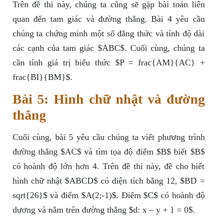
Trên đề thi này, chúng ta cũng sẽ gặp bài toán liên
quan đến tam giác và đường thẳng. Bài 4 yêu cầu
chúng ta chứng minh một số đẳng thức và tính độ dài
các cạnh của tam giác $ABC$. Cuối cùng, chúng ta
cần tính giá trị biểu thức $P = frac{AM}{AC} +
frac{BI}{BM}$.
Bài 5: Hình chữ nhật và đường
thẳng
Cuối cùng, bài 5 yêu cầu chúng ta viết phương trình
đường thẳng $AC$ và tìm tọa độ điểm $B$ biết $B$
có hoành độ lớn hơn 4. Trên đề thi này, đề cho biết
hình chữ nhật $ABCD$ có diện tích bằng 12, $BD =
sqrt{26}$ và điểm $A(2;-1)$. Điểm $C$ có hoành độ
dương và nằm trên đường thẳng $d: x – y + 1 = 0$.