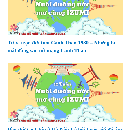
Tử vi trọn đời tuổi Canh Thân 1980 – Những bí
mật đằng sau nữ mạng Canh Thân
Đền thờ Cô Chín ở Hà Nội: Lễ hội tuyệt vời để tìm