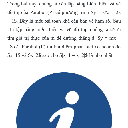
Trong bài này, chúng ta cần lập bảng biến thiên và vẽ
đồ thị của Parabol (P) có phương trình $y = x^2 – 2x
– 1$. Đây là một bài toán khá căn bản về hàm số. Sau
khi lập bảng biến thiên và vẽ đồ thị, chúng ta sẽ đi
tìm giá trị thực của m để đường thẳng d: $y = mx +
1$ cắt Parabol (P) tại hai điểm phân biệt có hoành độ
$x_1$ và $x_2$ sao cho $|x_1 – x_2|$ là nhỏ nhất.