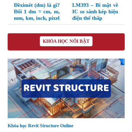
Đềximét (dm) là gì?
LM393 – Bí mật về
Đổi 1 dm = cm, m,
IC so sánh kép hiệu
mm, km, inch, pixel
điện thế thấp
KHÓA HỌC NỔI BẬT
Khóa học Revit Structure Online