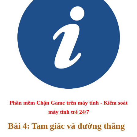
Phần mềm Chặn Game trên máy tính - Kiểm soát
máy tính trẻ 24/7
Bài 4: Tam giác và đường thẳng