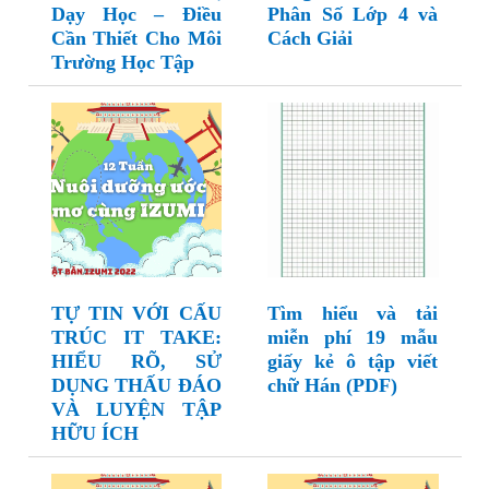
Dạy Học – Điều
Phân Số Lớp 4 và
Cần Thiết Cho Môi
Cách Giải
Trường Học Tập
TỰ TIN VỚI CẤU
Tìm hiểu và tải
TRÚC IT TAKE:
miễn phí 19 mẫu
HIỂU RÕ, SỬ
giấy kẻ ô tập viết
DỤNG THẤU ĐÁO
chữ Hán (PDF)
VÀ LUYỆN TẬP
HỮU ÍCH